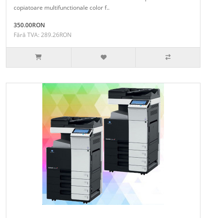
copiatoare multifunctionale color f..
350.00RON
Fără TVA: 289.26RON