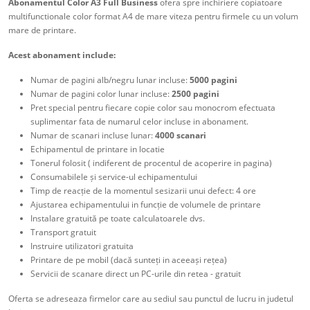
Abonamentul Color A3 Full Business
ofera spre inchiriere copiatoare
multifunctionale color format A4 de mare viteza pentru firmele cu un volum
mare de printare.
Acest abonament include:
Numar de pagini alb/negru lunar incluse:
5000 pagini
Numar de pagini color lunar incluse:
2500 pagini
Pret special pentru fiecare copie color sau monocrom efectuata
suplimentar fata de numarul celor incluse in abonament.
Numar de scanari incluse lunar:
4000 scanari
Echipamentul de printare in locatie
Tonerul folosit ( indiferent de procentul de acoperire in pagina)
Consumabilele și service-ul echipamentului
Timp de reacție de la momentul sesizarii unui defect: 4 ore
Ajustarea echipamentului in funcție de volumele de printare
Instalare gratuită pe toate calculatoarele dvs.
Transport gratuit
Instruire utilizatori gratuita
Printare de pe mobil (dacă sunteți in aceeași rețea)
Servicii de scanare direct un PC-urile din retea - gratuit
Oferta se adreseaza firmelor care au sediul sau punctul de lucru in judetul