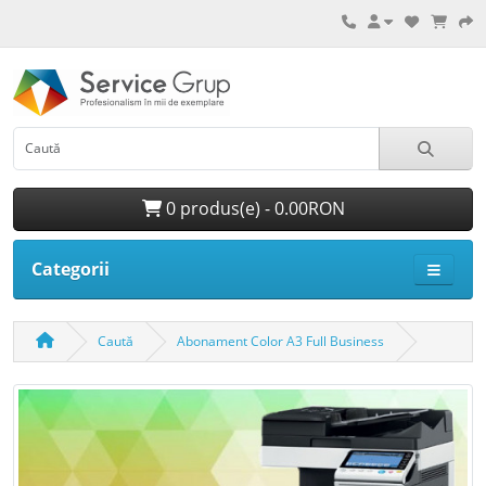
0 produs(e) - 0.00RON
Categorii
Caută
Abonament Color A3 Full Business