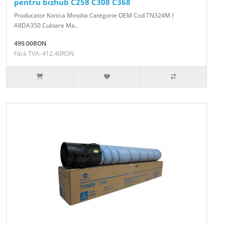
pentru bizhub C258 C308 C368
Producator Konica Minolta Categorie OEM Cod TN324M /
A8DA350 Culoare Ma..
499.00RON
Fără TVA: 412.40RON