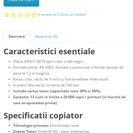
0 review-uri
/
Scrie un review
Descriere
Review-uri (0)
Caracteristici esentiale
Viteza A4/A3: 36/18 ppm color si alb-negru
Formate hartie: A6-SRA3, formate customizate si format banner de
pana la 1,2 m lungime
Panou color, tactil, de 9 inch cu functionalitate multi-touch
Scanare fata-verso, la viteza de 160 ipm
Include cartus toner (capacitate intre 30% si 50%).
Garantie: 12 Luni in limita a 20.000 copii / printuri (in functie de
care se epuizeaza prima).
Specificatii copiator
Tehnologie printare:
Electrostatic laser
Sistem Toner:
Simitri® HD - toner polimerizat