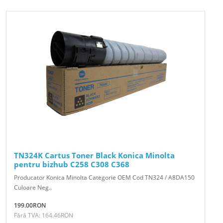
TN324K Cartus Toner Black Konica Minolta
pentru bizhub C258 C308 C368
Producator Konica Minolta Categorie OEM Cod TN324 / A8DA150
Culoare Neg..
199.00RON
Fără TVA: 164.46RON