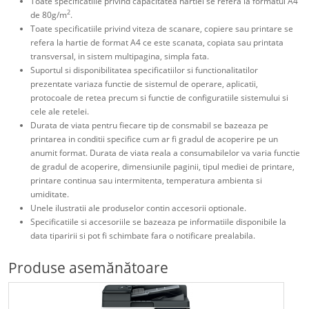
Toate specificatiile privind capacitatea hartiei se refera la formatul A4
2
de 80g/m
.
Toate specificatiile privind viteza de scanare, copiere sau printare se
refera la hartie de format A4 ce este scanata, copiata sau printata
transversal, in sistem multipagina, simpla fata.
Suportul si disponibilitatea specificatiilor si functionalitatilor
prezentate variaza functie de sistemul de operare, aplicatii,
protocoale de retea precum si functie de configuratiile sistemului si
cele ale retelei.
Durata de viata pentru fiecare tip de consmabil se bazeaza pe
printarea in conditii specifice cum ar fi gradul de acoperire pe un
anumit format. Durata de viata reala a consumabilelor va varia functie
de gradul de acoperire, dimensiunile paginii, tipul mediei de printare,
printare continua sau intermitenta, temperatura ambienta si
umiditate.
Unele ilustratii ale produselor contin accesorii optionale.
Specificatiile si accesoriile se bazeaza pe informatiile disponibile la
data tiparirii si pot fi schimbate fara o notificare prealabila.
Produse asemănătoare