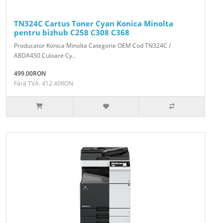
TN324C Cartus Toner Cyan Konica Minolta
pentru bizhub C258 C308 C368
Producator Konica Minolta Categorie OEM Cod TN324C /
A8DA450 Culoare Cy..
499.00RON
Fără TVA: 412.40RON