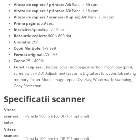
Viteza de copiere / printare A4:
Pana la 36 cpm
Viteza de copiere / printare A3:
Pana la 18 cpm
Viteza de copiere / scanare (Duplex) A4:
Pana la 36 cpm
Prima pagina:
5.9 sec.
Incalzire:
Aproximativ 20 sec.
Rezolutie copiere:
600 x 600 dpi
Gradatie:
256
Copii Multiple:
1–9,999
Format original:
A5 – A3
Zoom:
25 – 400%
Functii copiere:
Chapter, cover and page insertion Proof copy (print,
screen with HDD) Adjustment test print Digital art functions Job setting
memory Poster Mode, Image repeat Overlay; Watermark; Stamping;
Copy Protection
Specificatii scanner
Viteza
scanare
Pana la 160 ipm (cu DF-701 optional)
color
Viteza
scanare
Pana la 160 ipm (cu DF-701 optional)