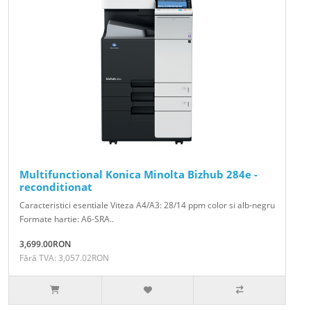
Multifunctional Konica Minolta Bizhub 284e -
reconditionat
Caracteristici esentiale Viteza A4/A3: 28/14 ppm color si alb-negru
Formate hartie: A6-SRA..
3,699.00RON
Fără TVA: 3,057.02RON