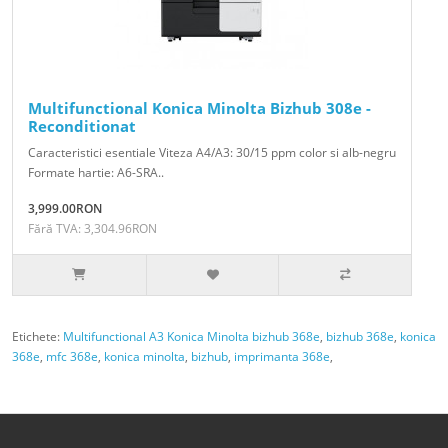
Multifunctional Konica Minolta Bizhub 308e -
Reconditionat
Caracteristici esentiale Viteza A4/A3: 30/15 ppm color si alb-negru
Formate hartie: A6-SRA..
3,999.00RON
Fără TVA: 3,304.96RON
Etichete:
Multifunctional A3 Konica Minolta bizhub 368e
,
bizhub 368e
,
konica
368e
,
mfc 368e
,
konica minolta
,
bizhub
,
imprimanta 368e
,