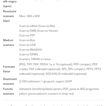
alb negru
(opm)
Rezolutie
scanare
Max.: 600 x 600
(dpi)
Scan-to-eMail (Scan-to-Me)
Scan-to-SMB (Scan-to-Home)
Scan-to-FTP
Moduri
Scan-to-Box
scanare
Scan-to-USB
Scan-to-WebDAV
Scan-to-DPWS
Scanare TWAIN in retea
JPEG; TIFF; PDF; PDF/A 1a si 1b (optional); PDF compact; PDF
Formate
criptat; PDF indexabil (optional); XPS; XPS compact; PPTX; PPTX
fisier
indexabil (optional); DOCX/XLSX indexabil (optional)
Destinatii
2,100 (utilizatori + grupuri); suport LDAP
scanare
Functii
Adnotare (text/timp/data) pentru PDF; pana la 400 programe
scanare
joburi; previzualizare scanare in timp real