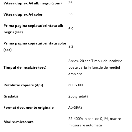
36
Viteza duplex A4 alb negru (cpm)
36
Viteza duplex A4 color
Prima pagina copiata/printata alb
6.9
negru (sec)
Prima pagina copiata/printata color
8.3
(sec)
Aprox. 20 sec Timpul de incalzire
Timpul de incalzire (sec)
poate varia in functie de mediul
ambiant
Rezolutie copiere (dpi)
600 x 600
Gradatii
256 gradatii
Format documente originale
A5-SRA3
25-400% in pasi de 0,1%, marire-
Marire-micsorare
micsorare automata