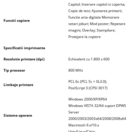
Capitol; Inserare capitol si coperta;
Copie de test; Ajustarea printarii;
Functie arta digitala Memorare
Functii copiere
setari joburi; Mod poster; Repetare
imagini; Overlay; Stampilare;
Protejare la copiere
Specificatii imprimanta
Rezolutie printare (dpi)
Echivalent cu 1.800 x 600
Tip procesor
800 MHz
PCL 6c (PCL 5c + XL3.0);
Limbaje printare
PostScript 3 (CPSI 3017)
Windows 2000/XP/XP64
Windows VISTA 32/64 suport DPWS
Server
Sisteme operare
2000/2003/2003x64/2008/2008x64
Macintosh 9.x/10.x
Unix/Linux/Citrix