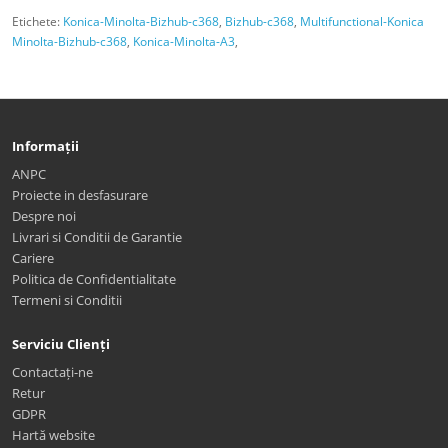
Etichete:
Konica-Minolta-Bizhub-c368
,
Bizhub-c368
,
Multifunctional-Konica
Minolta-Bizhub-c368
,
Konica-Minolta-A3
,
Informații
ANPC
Proiecte in desfasurare
Despre noi
Livrari si Conditii de Garantie
Cariere
Politica de Confidentialitate
Termeni si Conditii
Serviciu Clienți
Contactați-ne
Retur
GDPR
Hartă website