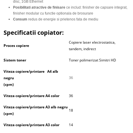
disc, 1GB Ethernet
Posibilitati atractive de finisare
ce includ: finisher de capsare integrat,
finisher modular cu functie optionala de brosurare
Consum
redus de energie si prietenos fata de mediu
Specificatii copiator:
Copiere laser electrostatica,
Proces copiere
tandem, indirect
Sistem toner
Toner polimerizat Simitri HD
Viteza copiere/printare A4 alb
36
negru
(cpm)
Viteza copiere/printare A4 color
36
Viteza copiere/printare A3 alb negru
18
(cpm)
Viteza copiere/printare A3 color
14