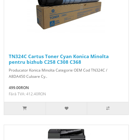
TN324C Cartus Toner Cyan Konica Minolta
pentru bizhub C258 C308 C368
Producator Konica Minolta Categorie OEM Cod TN324C /
A8DA450 Culoare Cy..
499.00RON
Fără TVA: 412.40RON