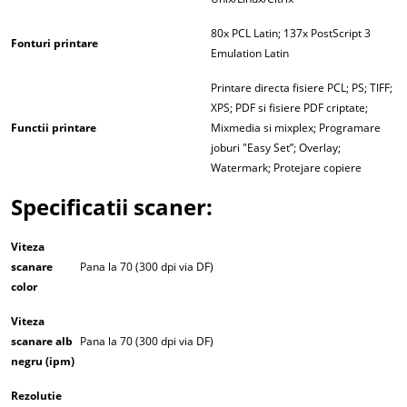
80x PCL Latin; 137x PostScript 3
Fonturi printare
Emulation Latin
Printare directa fisiere PCL; PS; TIFF;
XPS; PDF si fisiere PDF criptate;
Functii printare
Mixmedia si mixplex; Programare
joburi "Easy Set”; Overlay;
Watermark; Protejare copiere
Specificatii scaner:
Viteza
scanare
Pana la 70 (300 dpi via DF)
color
Viteza
scanare alb
Pana la 70 (300 dpi via DF)
negru (ipm)
Rezolutie