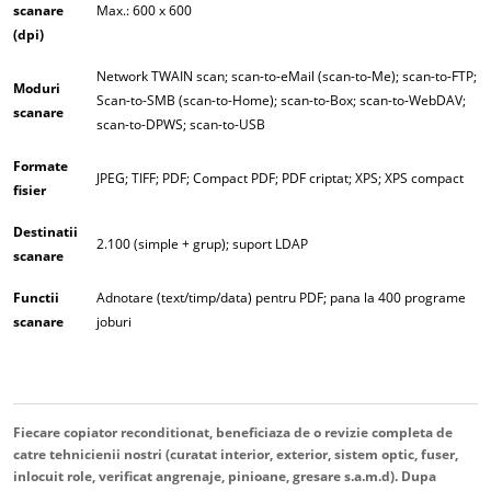
scanare
Max.: 600 x 600
(dpi)
Network TWAIN scan; scan-to-eMail (scan-to-Me); scan-to-FTP;
Moduri
Scan-to-SMB (scan-to-Home); scan-to-Box; scan-to-WebDAV;
scanare
scan-to-DPWS; scan-to-USB
Formate
JPEG; TIFF; PDF; Compact PDF; PDF criptat; XPS; XPS compact
fisier
Destinatii
2.100 (simple + grup); suport LDAP
scanare
Functii
Adnotare (text/timp/data) pentru PDF; pana la 400 programe
scanare
joburi
Fiecare copiator reconditionat, beneficiaza de o revizie completa de
catre tehnicienii nostri (curatat interior, exterior, sistem optic, fuser,
inlocuit role, verificat angrenaje, pinioane, gresare s.a.m.d). Dupa