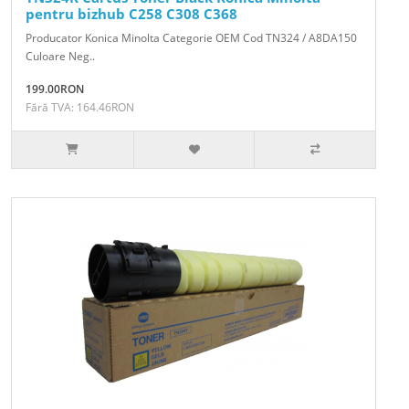
pentru bizhub C258 C308 C368
Producator Konica Minolta Categorie OEM Cod TN324 / A8DA150
Culoare Neg..
199.00RON
Fără TVA: 164.46RON