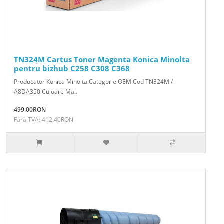
TN324M Cartus Toner Magenta Konica Minolta
pentru bizhub C258 C308 C368
Producator Konica Minolta Categorie OEM Cod TN324M /
A8DA350 Culoare Ma..
499.00RON
Fără TVA: 412.40RON