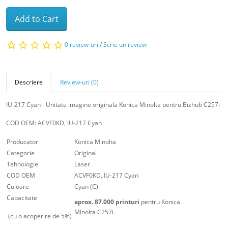
Add to Cart
0 review-uri
/
Scrie un review
Descriere
Review-uri (0)
IU-217 Cyan - Unitate imagine originala Konica Minolta pentru Bizhub C257i
COD OEM: ACVF0KD, IU-217 Cyan
Producator
Konica Minolta
Categorie
Original
Tehnologie
Laser
COD OEM
ACVF0KD, IU-217 Cyan
Culoare
Cyan (C)
Capacitate
aprox. 87.000 printuri
pentru Konica
Minolta C257i.
(cu o acoperire de 5%)