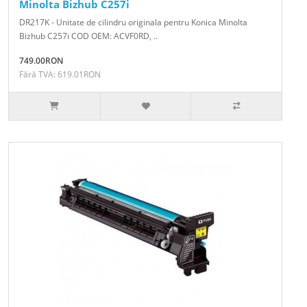
Minolta Bizhub C257i
DR217K - Unitate de cilindru originala pentru Konica Minolta
Bizhub C257i COD OEM: ACVF0RD, ..
749.00RON
Fără TVA: 619.01RON