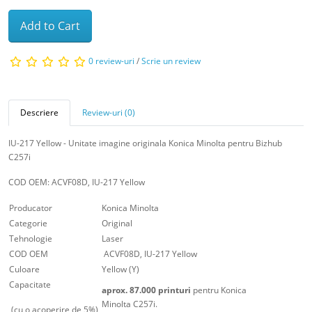
Add to Cart
0 review-uri
/
Scrie un review
Descriere
Review-uri (0)
IU-217 Yellow - Unitate imagine originala Konica Minolta pentru Bizhub
C257i
COD OEM: ACVF08D, IU-217 Yellow
Producator
Konica Minolta
Categorie
Original
Tehnologie
Laser
COD OEM
ACVF08D, IU-217 Yellow
Culoare
Yellow (Y)
Capacitate
aprox. 87.000 printuri
pentru Konica
Minolta C257i.
(cu o acoperire de 5%)