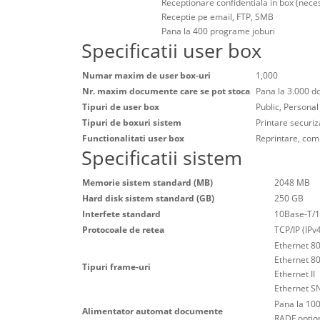
Receptionare confidentiala in box (nece
Receptie pe email, FTP, SMB
Pana la 400 programe joburi
Specificatii user box
Numar maxim de user box-uri
1,000
Nr. maxim documente care se pot stoca
Pana la 3.000 d
Tipuri de user box
Public, Personal
Tipuri de boxuri sistem
Printare securiz
Functionalitati user box
Reprintare, comb
Specificatii sistem
Memorie sistem standard (MB)
2048 MB
Hard disk sistem standard (GB)
250 GB
Interfete standard
10Base-T/1
Protocoale de retea
TCP/IP (IPv
Ethernet 8
Ethernet 8
Tipuri frame-uri
Ethernet II
Ethernet S
Pana la 100
Alimentator automat documente
RADF optio