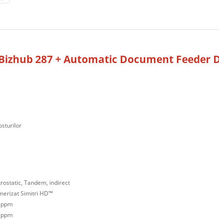
 Bizhub 287 + Automatic Document Feeder D
osturilor
trostatic, Tandem, indirect
merizat Simitri HD™
8 ppm
4 ppm