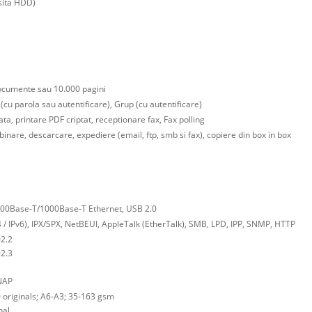
sita HDD)
ocumente sau 10.000 pagini
 (cu parola sau autentificare), Grup (cu autentificare)
ata, printare PDF criptat, receptionare fax, Fax polling
inare, descarcare, expediere (email, ftp, smb si fax), copiere din box in box
00Base-T/1000Base-T Ethernet, USB 2.0
4 / IPv6), IPX/SPX, NetBEUI, AppleTalk (EtherTalk), SMB, LPD, IPP, SNMP, HTTP
02.2
02.3
NAP
 originals; A6-A3; 35-163 gsm
nal