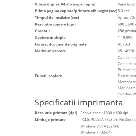
Viteza duplex A4 alb negru (ppm)
Pana la 2
Prima pagina copiata/printata alb negru (sec)
5.3 sec.
Timpul de incalzire (sec)
Aprox. 20s
Rezolutie copiere (dpi)
600 x 600 
Gradatii
256 gradat
Copiere multipla
1 - 9,999
Format documente originale
A5 - A3
Marire-micsorare
25 - 400% 
Capitol, i
Copie de t
Printare te
Functii copiere
Functii pen
Memorare s
Mod poster
Overlay, W
Specificatii imprimanta
Rezolutie printare (dpi)
Echivalent cu 1800 x 600 dpi
Limbaje printare
PCL6, PCL5e/c (XL3.0), PostScript
Windows VISTA (32/64)
Windows 7 (32/64)