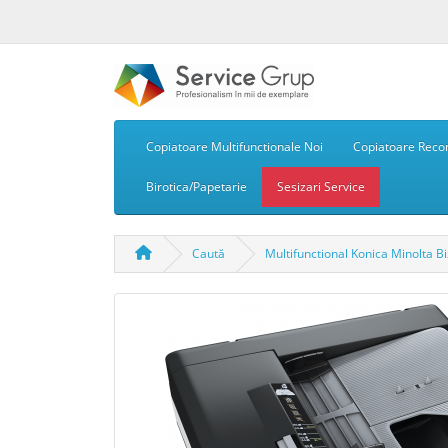
Copiatoare Multifunctionale Noi
Copiatoare Recon
Birotica/Papetarie
Sesizari Service
Caută
Multifunctional Konica Minolta B