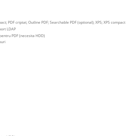
act; PDF criptat; Outline PDF; Searchable PDF (optional); XPS; XPS compact
uport LDAP
 pentru PDF (necesita HDD)
buri