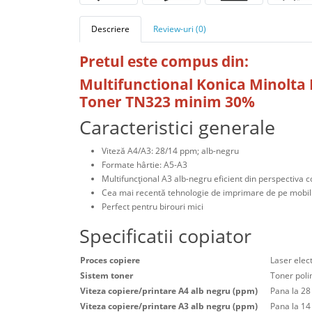
Descriere
Review-uri (0)
Pretul este compus din:
Multifunctional Konica Minolta
Toner TN323 minim 30%
Caracteristici generale
Viteză A4/A3: 28/14 ppm; alb-negru
Formate hârtie: A5-A3
Multifuncţional A3 alb-negru eficient din perspectiva c
Cea mai recentă tehnologie de imprimare de pe mobil
Perfect pentru birouri mici
Specificatii copiator
Proces copiere
Laser elec
Sistem toner
Toner poli
Viteza copiere/printare A4 alb negru (ppm)
Pana la 2
Viteza copiere/printare A3 alb negru (ppm)
Pana la 1