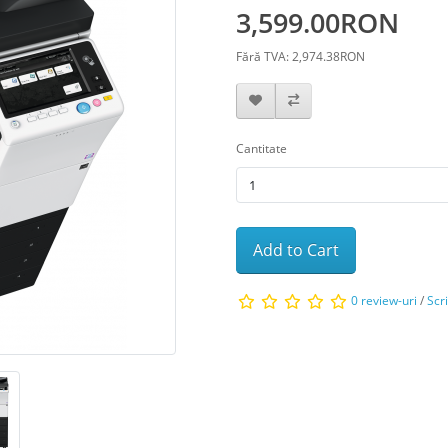
3,599.00RON
Fără TVA: 2,974.38RON
Cantitate
Add to Cart
0 review-uri
/
Scr