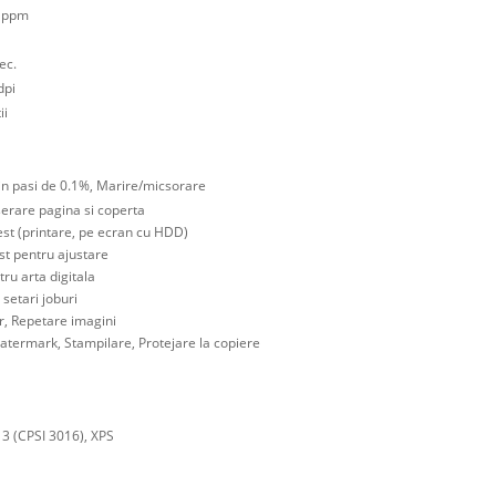
8 ppm
ec.
dpi
ii
in pasi de 0.1%, Marire/micsorare
nserare pagina si coperta
est (printare, pe ecran cu HDD)
st pentru ajustare
tru arta digitala
etari joburi
, Repetare imagini
atermark, Stampilare, Protejare la copiere
 3 (CPSI 3016), XPS