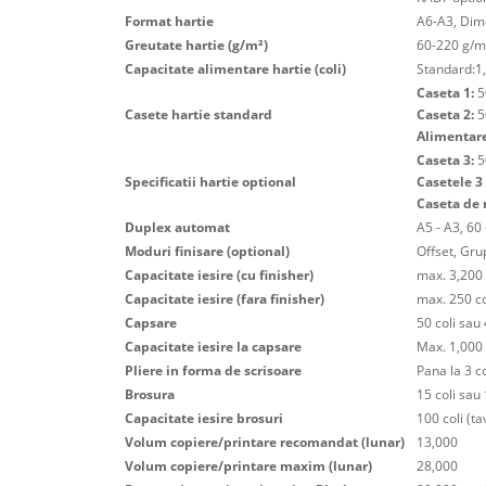
Format hartie
A6-A3, Dime
Greutate hartie (g/m²)
60-220 g/m
Capacitate alimentare hartie (coli)
Standard:1,
Caseta 1:
50
Casete hartie standard
Caseta 2:
50
Alimentare
Caseta 3:
50
Specificatii hartie optional
Casetele 3 
Caseta de 
Duplex automat
A5 - A3, 60
Moduri finisare (optional)
Offset, Gru
Capacitate iesire (cu finisher)
max. 3,200 
Capacitate iesire (fara finisher)
max. 250 co
Capsare
50 coli sau 
Capacitate iesire la capsare
Max. 1,000 
Pliere in forma de scrisoare
Pana la 3 co
Brosura
15 coli sau
Capacitate iesire brosuri
100 coli (ta
Volum copiere/printare recomandat (lunar)
13,000
Volum copiere/printare maxim (lunar)
28,000