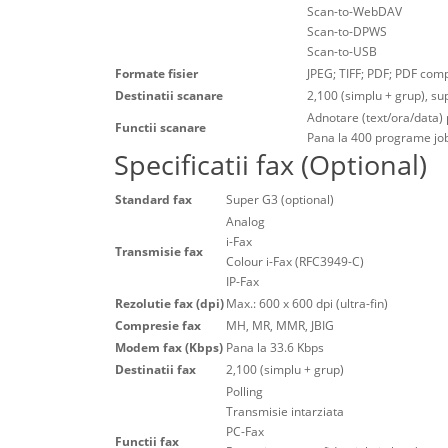
Scan-to-WebDAV
Scan-to-DPWS
Scan-to-USB
Formate fisier
JPEG; TIFF; PDF; PDF comp
Destinatii scanare
2,100 (simplu + grup), s
Adnotare (text/ora/data)
Functii scanare
Pana la 400 programe jo
Specificatii fax (Optional)
Standard fax
Super G3 (optional)
Analog
i-Fax
Transmisie fax
Colour i-Fax (RFC3949-C)
IP-Fax
Rezolutie fax (dpi)
Max.: 600 x 600 dpi (ultra-fin)
Compresie fax
MH, MR, MMR, JBIG
Modem fax (Kbps)
Pana la 33.6 Kbps
Destinatii fax
2,100 (simplu + grup)
Polling
Transmisie intarziata
PC-Fax
Functii fax