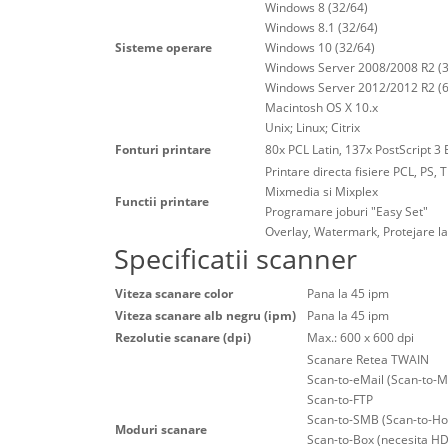
Windows 8 (32/64)
Windows 8.1 (32/64)
Sisteme operare
Windows 10 (32/64)
Windows Server 2008/2008 R2 (3
Windows Server 2012/2012 R2 (6
Macintosh OS X 10.x
Unix; Linux; Citrix
Fonturi printare
80x PCL Latin, 137x PostScript 3 
Printare directa fisiere PCL, PS, 
Mixmedia si Mixplex
Functii printare
Programare joburi "Easy Set"
Overlay, Watermark, Protejare la
Specificatii scanner
Viteza scanare color
Pana la 45 ipm
Viteza scanare alb negru (ipm)
Pana la 45 ipm
Rezolutie scanare (dpi)
Max.: 600 x 600 dpi
Scanare Retea TWAIN
Scan-to-eMail (Scan-to-M
Scan-to-FTP
Scan-to-SMB (Scan-to-H
Moduri scanare
Scan-to-Box (necesita H