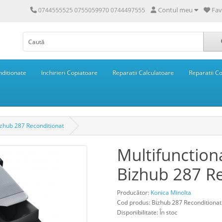
Contul meu
Fav
0744555525 0755059970 0744497555
ditionate
Inchirieri Copiatoare
Reparatii Calculatoare
Reparatii C
izhub 287 Reconditionat
Multifunction
Bizhub 287 R
Producător:
Konica Minolta
Cod produs: Bizhub 287 Reconditionat
Disponibilitate: În stoc