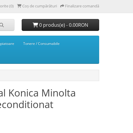
orite (0)
Coș de cumpărături
Finalizare comandă
0 produs(e) - 0.00RON
opiatoare
Tonere / Consumabile
al Konica Minolta
econditionat