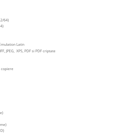
2/64)
4)
Emulation Latin
TIFF, JPEG, XPS, PDF si PDF criptate
 copiere
e)
ome)
DD)