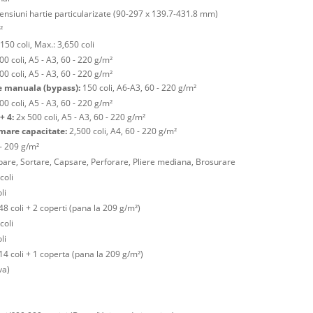
nsiuni hartie particularizate (90-297 x 139.7-431.8 mm)
²
150 coli, Max.: 3,650 coli
0 coli, A5 - A3, 60 - 220 g/m²
0 coli, A5 - A3, 60 - 220 g/m²
 manuala (bypass):
150 coli, A6-A3, 60 - 220 g/m²
0 coli, A5 - A3, 60 - 220 g/m²
+ 4:
2x 500 coli, A5 - A3, 60 - 220 g/m²
mare capacitate:
2,500 coli, A4, 60 - 220 g/m²
 - 209 g/m²
pare, Sortare, Capsare, Perforare, Pliere mediana, Brosurare
coli
li
48 coli + 2 coperti (pana la 209 g/m²)
coli
li
 14 coli + 1 coperta (pana la 209 g/m²)
va)