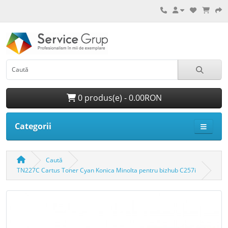
0 produs(e) - 0.00RON
Categorii
Caută
TN227C Cartus Toner Cyan Konica Minolta pentru bizhub C257i