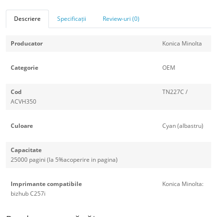
Descriere
Specificații
Review-uri (0)
Producator
Konica Minolta
Categorie
OEM
Cod
TN227C /
ACVH350
Culoare
Cyan (albastru)
Capacitate
25000 pagini (la 5%acoperire in pagina)
Imprimante compatibile
Konica Minolta:
bizhub C257i