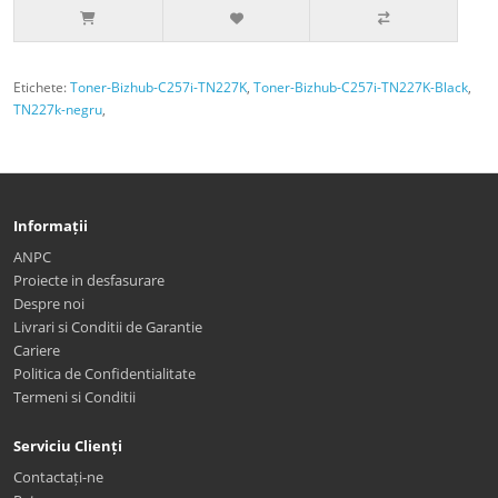
Etichete:
Toner-Bizhub-C257i-TN227K
,
Toner-Bizhub-C257i-TN227K-Black
,
TN227k-negru
,
Informații
ANPC
Proiecte in desfasurare
Despre noi
Livrari si Conditii de Garantie
Cariere
Politica de Confidentialitate
Termeni si Conditii
Serviciu Clienți
Contactați-ne