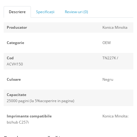
Descriere
Specificații
Review-uri (0)
Producator
Konica Minolta
Categorie
OEM
Cod
TN227K /
ACVH150
Culoare
Negru
Capacitate
25000 pagini (la 5%acoperire in pagina)
Imprimante compatibile
Konica Minolta:
bizhub C257i