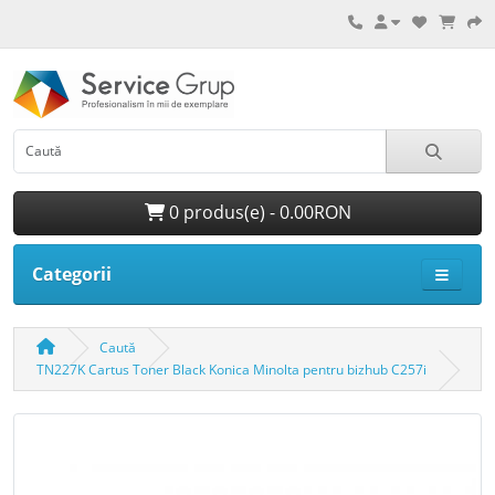
0 produs(e) - 0.00RON
Categorii
Caută
TN227K Cartus Toner Black Konica Minolta pentru bizhub C257i