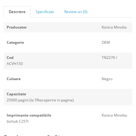
Descriere
Specificații
Review-uri (0)
Producator
Konica Minolta
Categorie
OEM
Cod
TN227K /
ACVH150
Culoare
Negru
Capacitate
25000 pagini (la 5%acoperire in pagina)
Imprimante compatibile
Konica Minolta:
bizhub C257i