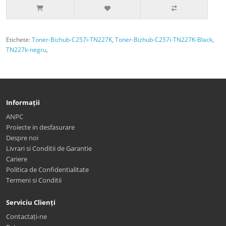
Etichete:
Toner-Bizhub-C257i-TN227K
,
Toner-Bizhub-C257i-TN227K-Black
,
TN227k-negru
,
Informații
ANPC
Proiecte in desfasurare
Despre noi
Livrari si Conditii de Garantie
Cariere
Politica de Confidentialitate
Termeni si Conditii
Serviciu Clienți
Contactați-ne