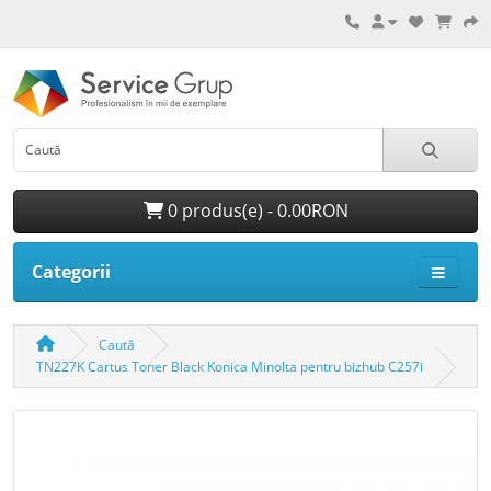
0 produs(e) - 0.00RON
Categorii
Caută
TN227K Cartus Toner Black Konica Minolta pentru bizhub C257i