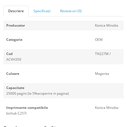
Descriere
Specificații
Review-uri (0)
Producator
Konica Minolta
Categorie
OEM
Cod
TN227M /
ACVH350
Culoare
Magenta
Capacitate
25000 pagini (la 5%acoperire in pagina)
Imprimante compatibile
Konica Minolta:
bizhub C257i