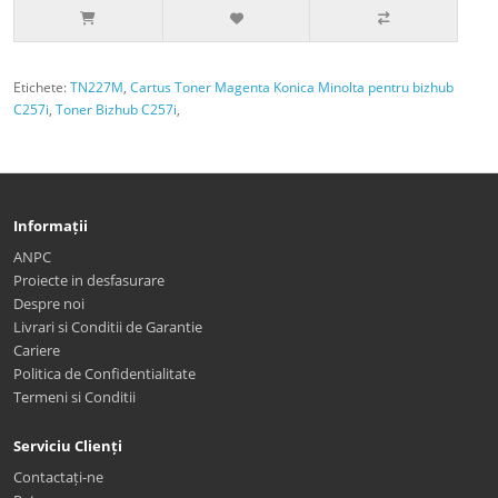
Etichete:
TN227M
,
Cartus Toner Magenta Konica Minolta pentru bizhub
C257i
,
Toner Bizhub C257i
,
Informații
ANPC
Proiecte in desfasurare
Despre noi
Livrari si Conditii de Garantie
Cariere
Politica de Confidentialitate
Termeni si Conditii
Serviciu Clienți
Contactați-ne