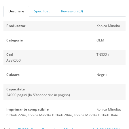
Descriere
Specificații
Review-uri (0)
Producator
Konica Minolta
Categorie
OEM
Cod
TN322 /
A33K050
Culoare
Negru
Capacitate
24000 pagini (la 5%acoperire in pagina)
Imprimante compatibile
Konica Minolta:
bizhub 224e, Konica Minolta Bizhub 284e, Konica Minolta Bizhub 364e