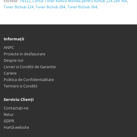
Etichete:
TN322
,
Cartus Toner Konica Minolta pentru bizhub 224 284 364
,
Toner Bizhub 224
,
Toner Bizhub 284
,
Toner Bizhub 364
,
Informații
ANPC
Proiecte in desfasurare
Despre noi
Livrari si Conditii de Garantie
Cariere
Politica de Confidentialitate
Termeni si Conditii
Serviciu Clienți
Contactați-ne
Retur
GDPR
Hartă website