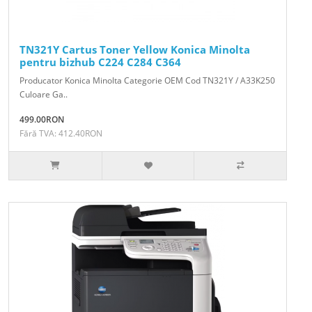
TN321Y Cartus Toner Yellow Konica Minolta
pentru bizhub C224 C284 C364
Producator Konica Minolta Categorie OEM Cod TN321Y / A33K250
Culoare Ga..
499.00RON
Fără TVA: 412.40RON