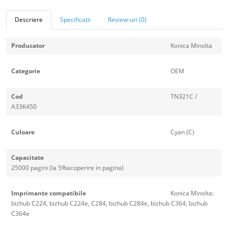
Descriere
Specificații
Review-uri (0)
Producator
Konica Minolta
Categorie
OEM
Cod
TN321C /
A33K450
Culoare
Cyan (C)
Capacitate
25000 pagini (la 5%acoperire in pagina)
Imprimante compatibile
Konica Minolta:
bizhub C224, bizhub C224e, C284, bizhub C284e, bizhub C364, bizhub
C364e