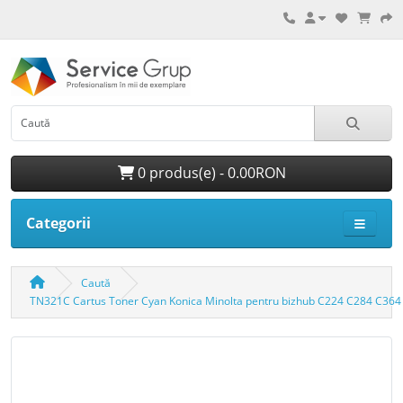
0 produs(e) - 0.00RON
Categorii
Caută
TN321C Cartus Toner Cyan Konica Minolta pentru bizhub C224 C284 C364