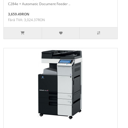
C284e + Automatic Document Feeder ..
3,659.49RON
Fără TVA: 3,024.37RON