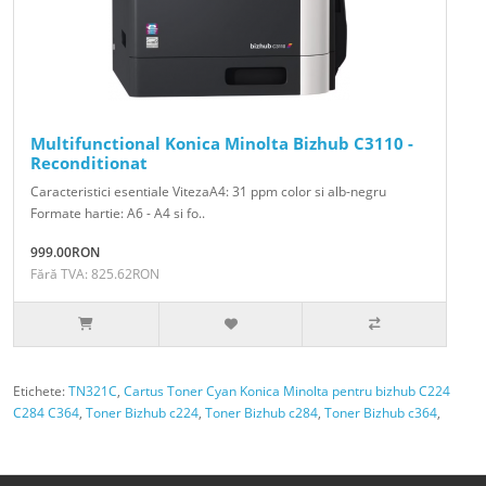
Multifunctional Konica Minolta Bizhub C3110 -
Reconditionat
Caracteristici esentiale VitezaA4: 31 ppm color si alb-negru
Formate hartie: A6 - A4 si fo..
999.00RON
Fără TVA: 825.62RON
Etichete:
TN321C
,
Cartus Toner Cyan Konica Minolta pentru bizhub C224
C284 C364
,
Toner Bizhub c224
,
Toner Bizhub c284
,
Toner Bizhub c364
,