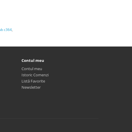
ub c364
,
Contul meu
Contul meu
Istoric Comenzi
Listă Favorite
Newsletter