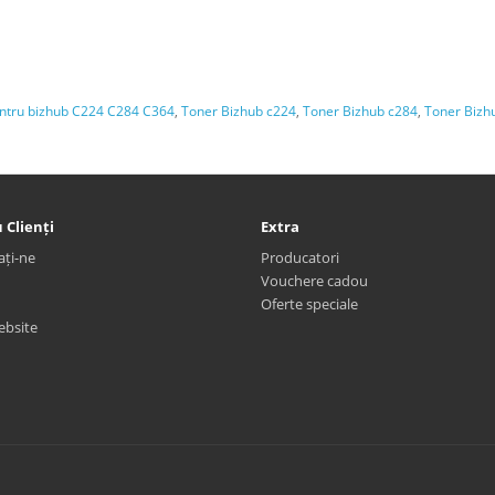
entru bizhub C224 C284 C364
,
Toner Bizhub c224
,
Toner Bizhub c284
,
Toner Bizh
 Clienți
Extra
ați-ne
Producatori
Vouchere cadou
Oferte speciale
ebsite