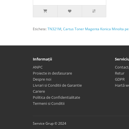
Etichete:
TN321M
,
Cartus Toner Magenta Konica Minolta p
Informații
Serviciu
ANPC
Contact
Proiecte in desfasurare
Retur
Despre noi
GDPR
Livrari si Conditii de Garantie
Hartă w
Cariere
Politica de Confidentialitate
Termeni si Conditii
Service Grup © 2024