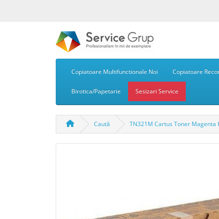
Copiatoare Multifunctionale Noi
Copiatoare Recon
Birotica/Papetarie
Sesizari Service
Caută
TN321M Cartus Toner Magenta K