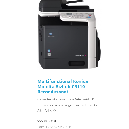
Multifunctional Konica
Minolta Bizhub C3110 -
Reconditionat
Caracteristici esentiale VitezaA4: 31
ppm color si alb-negru Formate hartie:
A6 - A4 si fo..
999.00RON
Fără TVA: 825.62RON