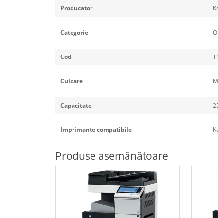
Producator
K
Categorie
O
Cod
T
Culoare
M
Capacitate
2
Imprimante compatibile
Ko
Produse asemănătoare