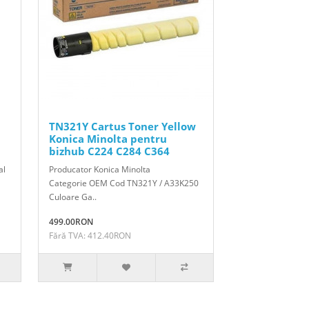
TN321Y Cartus Toner Yellow
Konica Minolta pentru
bizhub C224 C284 C364
al
Producator Konica Minolta
Categorie OEM Cod TN321Y / A33K250
Culoare Ga..
499.00RON
Fără TVA: 412.40RON