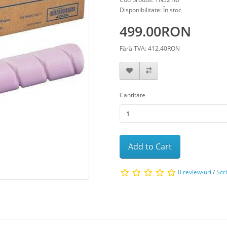
Disponibilitate: În stoc
499.00RON
Fără TVA: 412.40RON
Cantitate
Add to Cart
0 review-uri
/
Scr