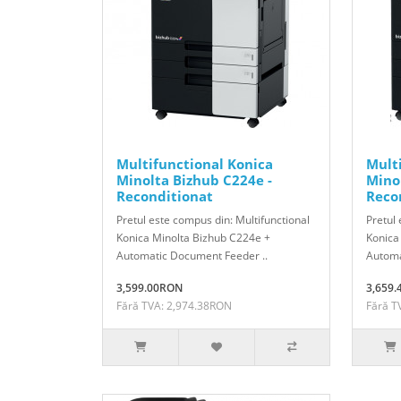
Multifunctional Konica
Mult
Minolta Bizhub C224e -
Mino
Reconditionat
Reco
Pretul este compus din: Multifunctional
Pretul 
Konica Minolta Bizhub C224e +
Konica
Automatic Document Feeder ..
Automa
3,599.00RON
3,659
Fără TVA: 2,974.38RON
Fără T