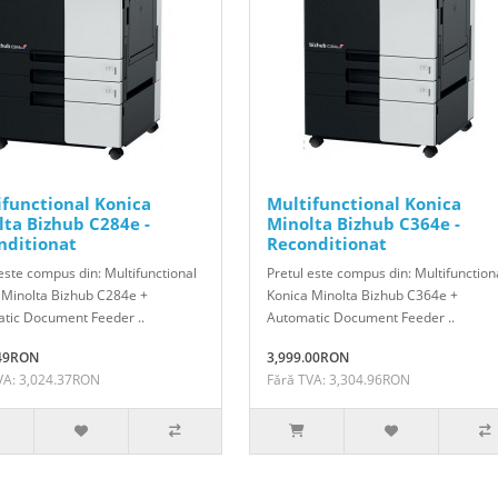
ifunctional Konica
Multifunctional Konica
lta Bizhub C284e -
Minolta Bizhub C364e -
nditionat
Reconditionat
este compus din: Multifunctional
Pretul este compus din: Multifunction
 Minolta Bizhub C284e +
Konica Minolta Bizhub C364e +
tic Document Feeder ..
Automatic Document Feeder ..
.49RON
3,999.00RON
VA: 3,024.37RON
Fără TVA: 3,304.96RON