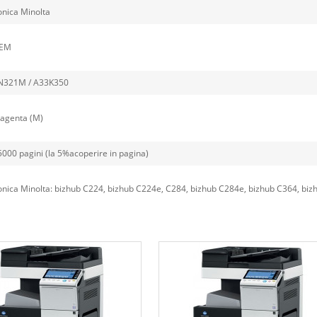
onica Minolta
EM
N321M / A33K350
agenta (M)
5000 pagini (la 5%acoperire in pagina)
nica Minolta: bizhub C224, bizhub C224e, C284, bizhub C284e, bizhub C364, bi