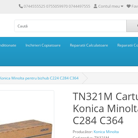
Contul meu
Fav
0744555525 0755059970 0744497555
ditionate
Inchirieri Copiatoare
Reparatii Calculatoare
Reparatii C
onica Minolta pentru bizhub C224 C284 C364
TN321M Cart
Konica Minol
C284 C364
Producător:
Konica Minolta
Cod produs: TN321M