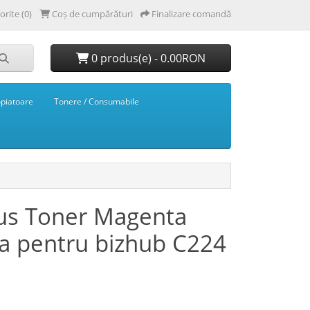
orite (0)
Coș de cumpărături
Finalizare comandă
0 produs(e) - 0.00RON
opiatoare
Tonere / Consumabile
us Toner Magenta
ta pentru bizhub C224