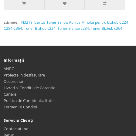
Etichete:
TN321Y
,
Cartus Toner Yellow Konica Minolta pentru bizhub C224
C284 C364
,
Toner Bizhub c224
,
Toner Bizhub c284
,
Toner Bizhub c364
,
Informații
ANPC
Proiecte in desfasurare
Despre noi
Livrari si Conditii de Garantie
Cariere
Politica de Confidentialitate
Termeni si Conditii
Serviciu Clienți
Contactați-ne
Retur