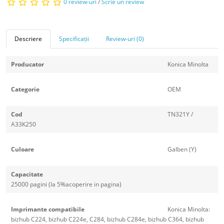
0 review-uri
/
Scrie un review
Descriere
Specificații
Review-uri (0)
Producator
Konica Minolta
Categorie
OEM
Cod
TN321Y /
A33K250
Culoare
Galben (Y)
Capacitate
25000 pagini (la 5%acoperire in pagina)
Imprimante compatibile
Konica Minolta:
bizhub C224, bizhub C224e, C284, bizhub C284e, bizhub C364, bizhub