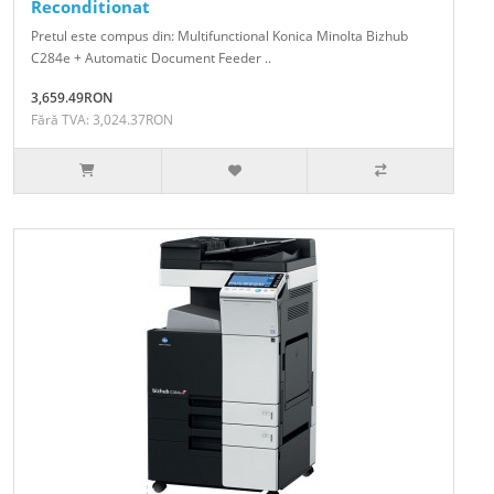
Reconditionat
Pretul este compus din: Multifunctional Konica Minolta Bizhub
C284e + Automatic Document Feeder ..
3,659.49RON
Fără TVA: 3,024.37RON