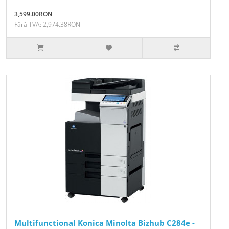
3,599.00RON
Fără TVA: 2,974.38RON
Multifunctional Konica Minolta Bizhub C284e -