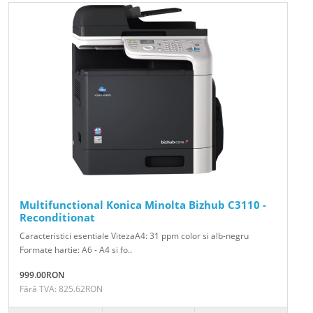
Multifunctional Konica Minolta Bizhub C3110 -
Reconditionat
Caracteristici esentiale VitezaA4: 31 ppm color si alb-negru
Formate hartie: A6 - A4 si fo..
999.00RON
Fără TVA: 825.62RON