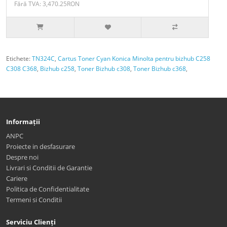
Fără TVA: 3,470.25RON
Etichete:
TN324C
,
Cartus Toner Cyan Konica Minolta pentru bizhub C258
C308 C368
,
Bizhub c258
,
Toner Bizhub c308
,
Toner Bizhub c368
,
Informații
ANPC
Proiecte in desfasurare
Despre noi
Livrari si Conditii de Garantie
Cariere
Politica de Confidentialitate
Termeni si Conditii
Serviciu Clienți