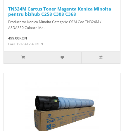
TN324M Cartus Toner Magenta Konica Minolta
pentru bizhub C258 C308 C368
Producator Konica Minolta Categorie OEM Cod TN324M /
A8DA350 Culoare Ma..
499.00RON
Fără TVA: 412.40RON