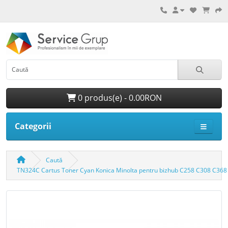
0 produs(e) - 0.00RON
Categorii
Caută
TN324C Cartus Toner Cyan Konica Minolta pentru bizhub C258 C308 C368