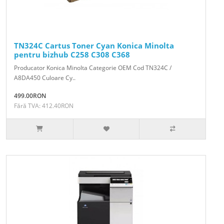
TN324C Cartus Toner Cyan Konica Minolta
pentru bizhub C258 C308 C368
Producator Konica Minolta Categorie OEM Cod TN324C /
A8DA450 Culoare Cy..
499.00RON
Fără TVA: 412.40RON