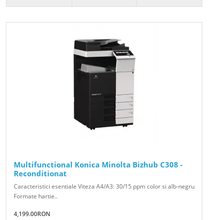
Multifunctional Konica Minolta Bizhub C308 -
Reconditionat
Caracteristici esentiale Viteza A4/A3: 30/15 ppm color si alb-negru
Formate hartie..
4,199.00RON