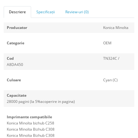
Descriere
Specificații
Review-uri (0)
Producator
Konica Minolta
Categorie
OEM
Cod
TN324C /
A8DA450
Culoare
Cyan (C)
Capacitate
28000 pagini (la 5%acoperire in pagina)
Imprimante compatibile
Konica Minolta bizhub C258
Konica Minolta Bizhub C308
Konica Minolta Bizhub C308