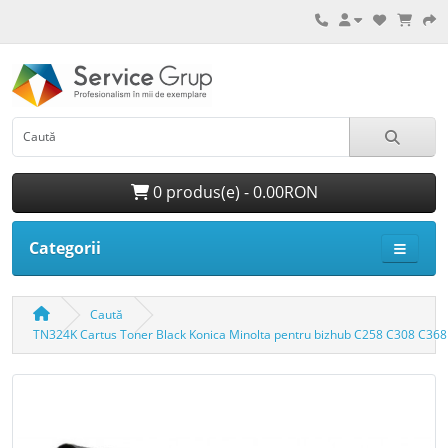
0 produs(e) - 0.00RON
Categorii
Caută
TN324K Cartus Toner Black Konica Minolta pentru bizhub C258 C308 C368