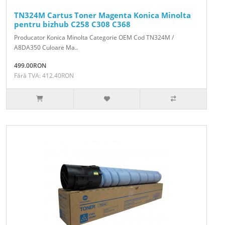
TN324M Cartus Toner Magenta Konica Minolta
pentru bizhub C258 C308 C368
Producator Konica Minolta Categorie OEM Cod TN324M /
A8DA350 Culoare Ma..
499.00RON
Fără TVA: 412.40RON