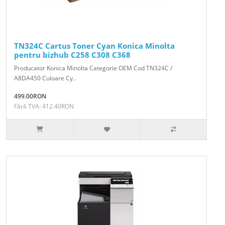
TN324C Cartus Toner Cyan Konica Minolta
pentru bizhub C258 C308 C368
Producator Konica Minolta Categorie OEM Cod TN324C /
A8DA450 Culoare Cy..
499.00RON
Fără TVA: 412.40RON