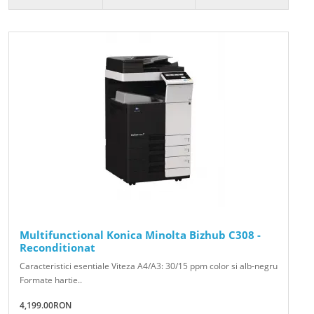
Multifunctional Konica Minolta Bizhub C308 -
Reconditionat
Caracteristici esentiale Viteza A4/A3: 30/15 ppm color si alb-negru
Formate hartie..
4,199.00RON