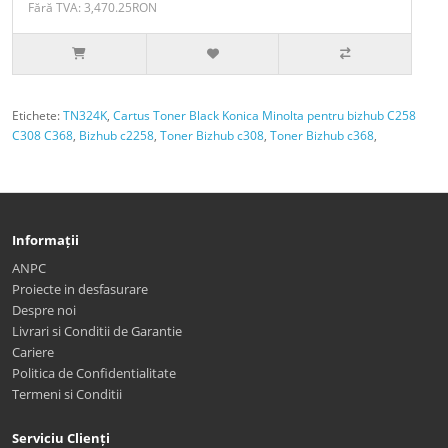
Fără TVA: 3,470.25RON
Etichete:
TN324K
,
Cartus Toner Black Konica Minolta pentru bizhub C258
C308 C368
,
Bizhub c2258
,
Toner Bizhub c308
,
Toner Bizhub c368
,
Informații
ANPC
Proiecte in desfasurare
Despre noi
Livrari si Conditii de Garantie
Cariere
Politica de Confidentialitate
Termeni si Conditii
Serviciu Clienți