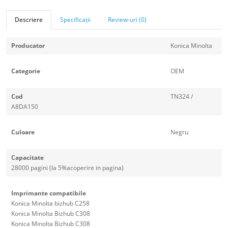
Descriere
Specificații
Review-uri (0)
Producator
Konica Minolta
Categorie
OEM
Cod
TN324 /
A8DA150
Culoare
Negru
Capacitate
28000 pagini (la 5%acoperire in pagina)
Imprimante compatibile
Konica Minolta bizhub C258
Konica Minolta Bizhub C308
Konica Minolta Bizhub C308