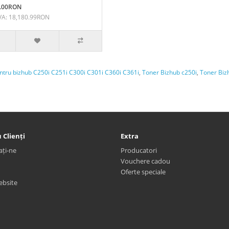
9.00RON
VA: 18,180.99RON
ntru bizhub C250i C251i C300i C301i C360i C361i
,
Toner Bizhub c250i
,
Toner Biz
 Clienți
Extra
ați-ne
Producatori
Vouchere cadou
Oferte speciale
ebsite