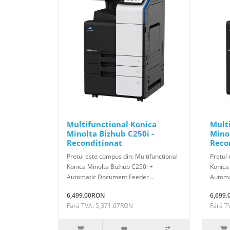
Multifunctional Konica
Mult
Minolta Bizhub C250i -
Minol
Reconditionat
Reco
Pretul este compus din: Multifunctional
Pretul 
Konica Minolta Bizhub C250i +
Konica
Automatic Document Feeder ..
Automa
6,499.00RON
6,699
Fără TVA: 5,371.07RON
Fără T