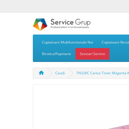
Copiatoare Multifunctionale Noi
Copiatoare Recon
Birotica/Papetarie
Sesizari Service
Caută
TN328C Cartus Toner Magenta Ko