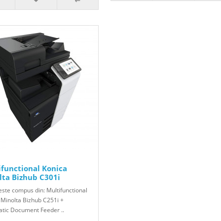
ifunctional Konica
lta Bizhub C301i
este compus din: Multifunctional
 Minolta Bizhub C251i +
tic Document Feeder ..