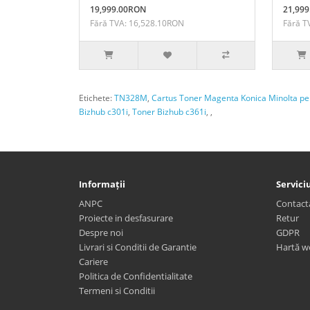
19,999.00RON
21,99
Fără TVA: 16,528.10RON
Fără T
Etichete:
TN328M
,
Cartus Toner Magenta Konica Minolta pe
Bizhub c301i
,
Toner Bizhub c361i
,
,
Informații
Serviciu
ANPC
Contact
Proiecte in desfasurare
Retur
Despre noi
GDPR
Livrari si Conditii de Garantie
Hartă w
Cariere
Politica de Confidentialitate
Termeni si Conditii