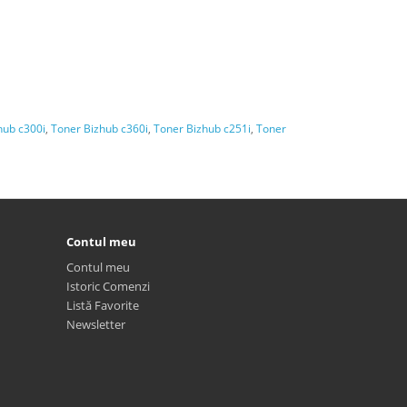
hub c300i
,
Toner Bizhub c360i
,
Toner Bizhub c251i
,
Toner
Contul meu
Contul meu
Istoric Comenzi
Listă Favorite
Newsletter