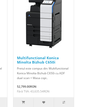
Multifunctional Konica
Minolta Bizhub C650i
al
Pretul este compus din: Multifunctional
Konica Minolta Bizhub C650i cu ADF
dual scan + Masa copi..
52,799.00RON
Fără TVA: 43,635.54RON