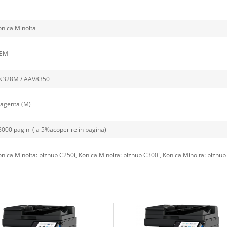
onica Minolta
EM
N328M / AAV8350
agenta (M)
8000 pagini (la 5%acoperire in pagina)
nica Minolta: bizhub C250i, Konica Minolta: bizhub C300i, Konica Minolta: bizhub