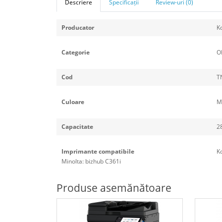
Descriere
Specificații
Review-uri (0)
Producator
K
Categorie
O
Cod
T
Culoare
M
Capacitate
2
Imprimante compatibile
Ko
Minolta: bizhub C361i
Produse asemănătoare