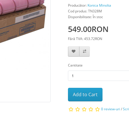
Producător:
Konica Minolta
Cod produs: TN328M
Disponibilitate: În stoc
549.00RON
Fără TVA: 453.72RON
Cantitate
Add to Cart
0 review-uri
/
Scr