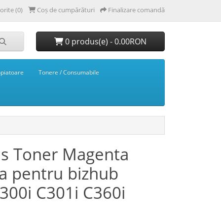
orite (0)
Coș de cumpărături
Finalizare comandă
0 produs(e) - 0.00RON
opiatoare
Tonere / Consumabile
s Toner Magenta
a pentru bizhub
300i C301i C360i