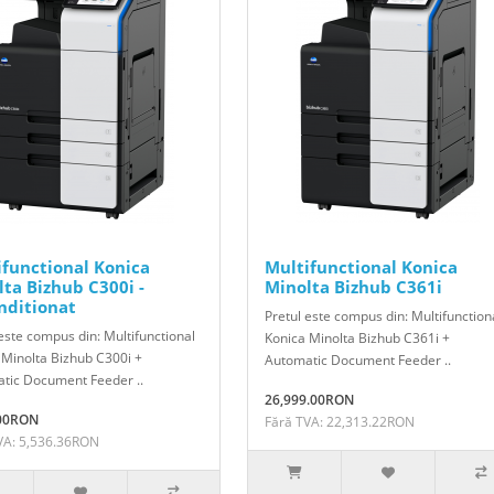
ifunctional Konica
Multifunctional Konica
ta Bizhub C300i -
Minolta Bizhub C361i
nditionat
Pretul este compus din: Multifunction
este compus din: Multifunctional
Konica Minolta Bizhub C361i +
 Minolta Bizhub C300i +
Automatic Document Feeder ..
tic Document Feeder ..
26,999.00RON
.00RON
Fără TVA: 22,313.22RON
VA: 5,536.36RON