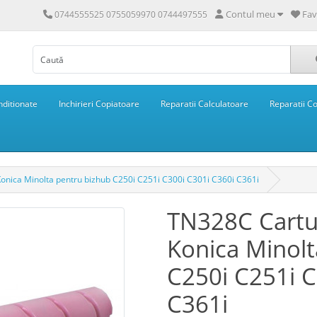
Contul meu
Fav
0744555525 0755059970 0744497555
ditionate
Inchirieri Copiatoare
Reparatii Calculatoare
Reparatii C
nica Minolta pentru bizhub C250i C251i C300i C301i C360i C361i
TN328C Cartu
Konica Minolt
C250i C251i C
C361i