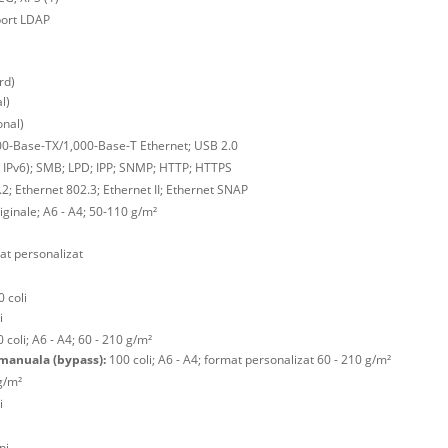
uport LDAP
rd)
l)
onal)
0-Base-TX/1,000-Base-T Ethernet; USB 2.0
 / IPv6); SMB; LPD; IPP; SNMP; HTTP; HTTPS
2; Ethernet 802.3; Ethernet II; Ethernet SNAP
iginale; A6 - A4; 50-110 g/m²
at personalizat
 coli
i
 coli; A6 - A4; 60 - 210 g/m²
manuala (bypass):
100 coli; A6 - A4; format personalizat 60 - 210 g/m²
g/m²
i
ni