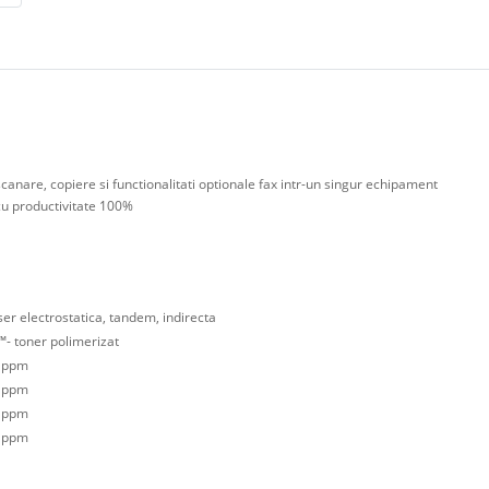
, scanare, copiere si functionalitati optionale fax intr-un singur echipament
cu productivitate 100%
ser electrostatica, tandem, indirecta
™- toner polimerizat
1 ppm
1 ppm
1 ppm
1 ppm