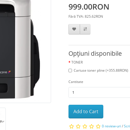
999.00RON
Fără TVA: 825.62RON
Opţiuni disponibile
TONER
Cartuse toner pline (+355.88RON)
Cantitate
Add to Cart
0 review-uri
/
Scr