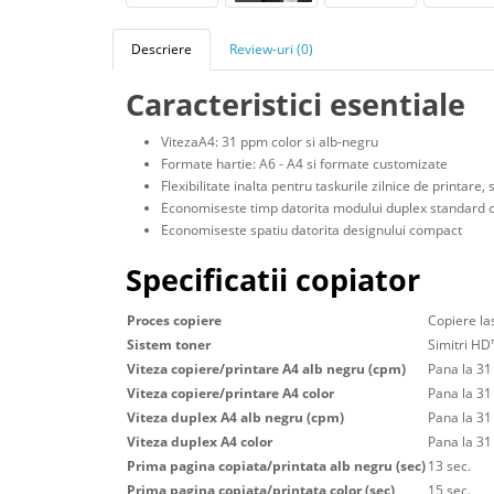
Descriere
Review-uri (0)
Caracteristici esentiale
VitezaA4: 31 ppm color si alb-negru
Formate hartie: A6 - A4 si formate customizate
Flexibilitate inalta pentru taskurile zilnice de printare
Economiseste timp datorita modului duplex standard 
Economiseste spatiu datorita designului compact
Specificatii copiator
Proces copiere
Copiere la
Sistem toner
Simitri HD
Viteza copiere/printare A4 alb negru (cpm)
Pana la 3
Viteza copiere/printare A4 color
Pana la 3
Viteza duplex A4 alb negru (cpm)
Pana la 3
Viteza duplex A4 color
Pana la 3
Prima pagina copiata/printata alb negru (sec)
13 sec.
Prima pagina copiata/printata color (sec)
15 sec.