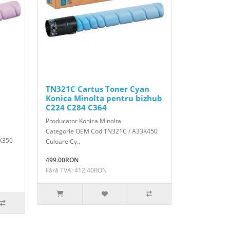
TN321C Cartus Toner Cyan
Konica Minolta pentru bizhub
C224 C284 C364
Producator Konica Minolta
Categorie OEM Cod TN321C / A33K450
K350
Culoare Cy..
499.00RON
Fără TVA: 412.40RON