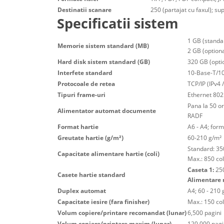
Destinatii scanare
250 (partajat cu faxul); s
Specificatii sistem
1 GB (standa
Memorie sistem standard (MB)
2 GB (optiona
Hard disk sistem standard (GB)
320 GB (opti
Interfete standard
10-Base-T/10
Protocoale de retea
TCP/IP (IPv4
Tipuri frame-uri
Ethernet 802.
Pana la 50 or
Alimentator automat documente
RADF
Format hartie
A6 - A4; form
Greutate hartie (g/m²)
60-210 g/m²
Standard: 350
Capacitate alimentare hartie (coli)
Max.: 850 col
Caseta 1:
250
Casete hartie standard
Alimentare 
Duplex automat
A4; 60 - 210 
Capacitate iesire (fara finisher)
Max.: 150 col
Volum copiere/printare recomandat (lunar)
6,500 pagini
Volum copiere/printare maxim (lunar)
120,000 pagi