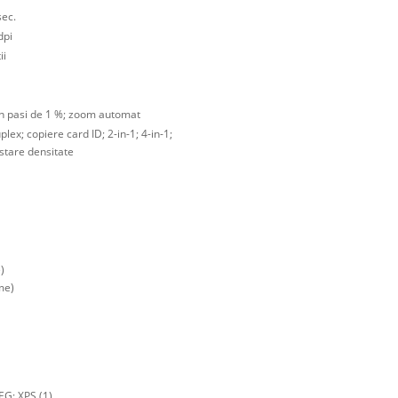
sec.
dpi
ii
n pasi de 1 %; zoom automat
lex; copiere card ID; 2-in-1; 4-in-1;
ustare densitate
)
me)
EG; XPS (1)