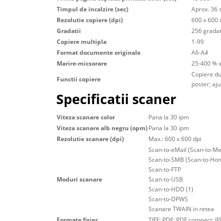
Timpul de incalzire (sec)
Aprox. 36 
Rezolutie copiere (dpi)
600 x 600 
Gradatii
256 gradat
Copiere multipla
1-99
Format documente originale
A6-A4
Marire-micsorare
25-400 % i
Copiere dup
Functii copiere
poster; aj
Specificatii scaner
Viteza scanare color
Pana la 30 ipm
Viteza scanare alb negru (opm)
Pana la 30 ipm
Rezolutie scanare (dpi)
Max.: 600 x 600 dpi
Scan-to-eMail (Scan-to-Me
Scan-to-SMB (Scan-to-Ho
Scan-to-FTP
Moduri scanare
Scan-to-USB
Scan-to-HDD (1)
Scan-to-DPWS
Scanare TWAIN in retea
Formate fisier
TIFF; PDF; PDF compact; JP