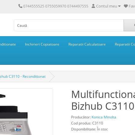
Contul meu
Fav
0744555525 0755059970 0744497555
ditionate
Inchirieri Copiatoare
Reparatii Calculatoare
Reparatii C
izhub C3110 - Reconditionat
Multifunction
Bizhub C3110 
Producător:
Konica Minolta
Cod produs: C3110
Disponibilitate: În stoc