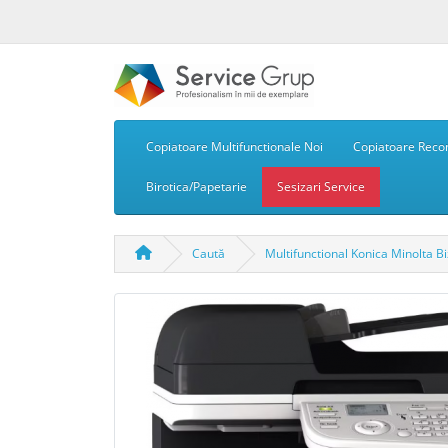
Copiatoare Multifunctionale Noi
Copiatoare Recon
Birotica/Papetarie
Sesizari Service
Caută
Multifunctional Konica Minolta B