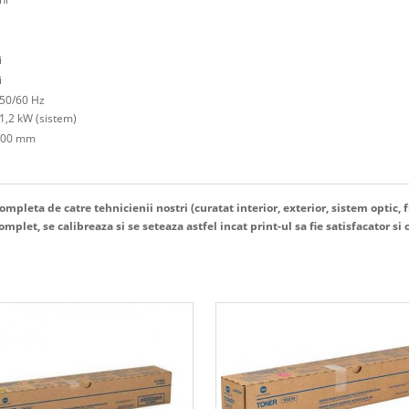
i
i
 50/60 Hz
1,2 kW (sistem)
 500 mm
mpleta de catre tehnicienii nostri (curatat interior, exterior, sistem optic, f
plet, se calibreaza si se seteaza astfel incat print-ul sa fie satisfacator si c