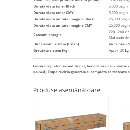
Durata viata toner Black
5,000 pagini
Durata viata toner CMY
5,000 pagini
Durata viata unitate imagine Black
25,000 pagin
Durata viata unitate imagine CMY
25,000 pagin
220 - 240 V /
Consum energie
Mai putin de 
Dimensiuni sistem (Lxlxh)
447 x 544 x
Greutate sistem (kg)
Aprox. 30 kg
Fiecare copiator reconditionat, beneficiaza de o revizie co
s.a.m.d). Dupa revizia generala si completa se testeaza com
Produse asemănătoare