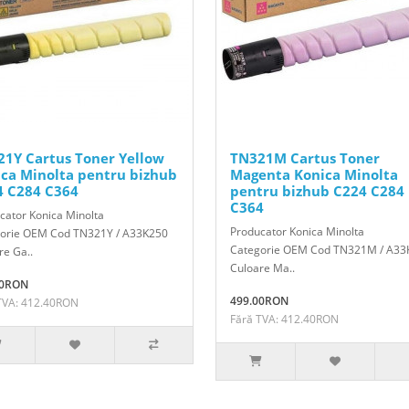
1Y Cartus Toner Yellow
TN321M Cartus Toner
ca Minolta pentru bizhub
Magenta Konica Minolta
4 C284 C364
pentru bizhub C224 C284
C364
cator Konica Minolta
Producator Konica Minolta
orie OEM Cod TN321Y / A33K250
Categorie OEM Cod TN321M / A33
re Ga..
Culoare Ma..
00RON
499.00RON
TVA: 412.40RON
Fără TVA: 412.40RON