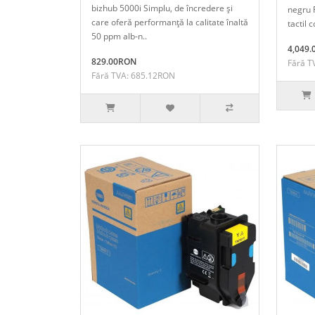
bizhub 5000i Simplu, de încredere şi
negru 
care oferă performanţă la calitate înaltă
tactil c
50 ppm alb-n..
4,049
829.00RON
Fără T
Fără TVA: 685.12RON