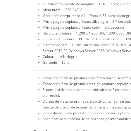
Durata viata unitate de imagine 154.000 pagini alb-n
Alimentare 220-240 V
Viteza copiere/printare A4 Pana la 33 ppm alb-negru
Prima pagina copiata/printata alb-negru 8.7 secund
Prima pagina copiata/printata color 9.6 secunde
Rezolutie printare 1.200 x 1.200 DPI; 1.800 x 600 DPI
Limbaje de printare PCL 5c; PCL 6; PostScript 3 (CPSI
Sistem operare Citrix; Linux; Macintosh OS X 10.x;
Server 2012 R2; Windows Server 2016; Windows Serv
Culoare Alb-Negru
Garantie 12 luni
Toate specificatiile privind capacitatea hartiei se ref
Toate specificatiile privind viteza de scanare, copiere 
Suportul si disponibilitatea specificatiilor si functiona
ale retelei.
Durata de viata pentru fiecare tip de consmabil se baz
functie de gradul de acoperire, dimensiunile paginii, t
Unele ilustratii ale produselor contin accesorii optiona
Specificatiile si accesoriile se bazeaza pe informatiile d