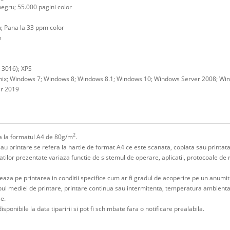
egru; 55.000 pagini color
; Pana la 33 ppm color
e
 3016); XPS
 Unix; Windows 7; Windows 8; Windows 8.1; Windows 10; Windows Server 2008; W
er 2019
2
era la formatul A4 de 80g/m
.
sau printare se refera la hartie de format A4 ce este scanata, copiata sau printata
litatilor prezentate variaza functie de sistemul de operare, aplicatii, protocoale de
eaza pe printarea in conditii specifice cum ar fi gradul de acoperire pe un anumi
ipul mediei de printare, printare continua sau intermitenta, temperatura ambienta
le.
isponibile la data tiparirii si pot fi schimbate fara o notificare prealabila.