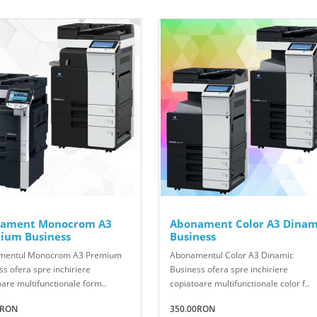
ament Monocrom A3
Abonament Color A3 Dinam
ium Business
Business
mentul Monocrom A3 Premium
Abonamentul Color A3 Dinamic
s ofera spre inchiriere
Business ofera spre inchiriere
are multifunctionale form..
copiatoare multifunctionale color f..
0RON
350.00RON