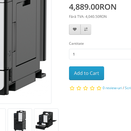
4,889.00RON
Fără TVA: 4,040.50RON
Cantitate
Add to Cart
0 review-uri
/
Scr