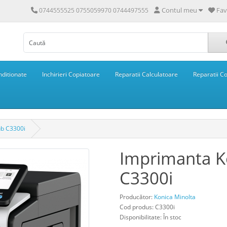
Contul meu
Fav
0744555525 0755059970 0744497555
ditionate
Inchirieri Copiatoare
Reparatii Calculatoare
Reparatii C
ub C3300i
Imprimanta K
C3300i
Producător:
Konica Minolta
Cod produs: C3300i
Disponibilitate: În stoc