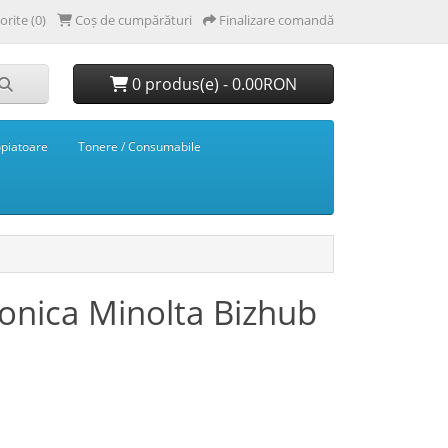
orite (0)
Coș de cumpărături
Finalizare comandă
0 produs(e) - 0.00RON
opiatoare
Tonere / Consumabile
onica Minolta Bizhub