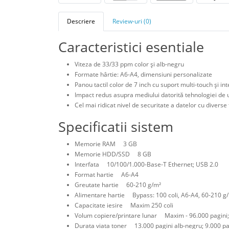
Descriere
Review-uri (0)
Caracteristici esentiale
Viteza de 33/33 ppm color şi alb-negru
Formate hârtie: A6-A4, dimensiuni personalizate
Panou tactil color de 7 inch cu suport multi-touch şi int
Impact redus asupra mediului datorită tehnologiei de 
Cel mai ridicat nivel de securitate a datelor cu diverse
Specificatii sistem
Memorie RAM 3 GB
Memorie HDD/SSD 8 GB
Interfata 10/100/1.000-Base-T Ethernet; USB 2.0
Format hartie A6-A4
Greutate hartie 60-210 g/m²
Alimentare hartie Bypass: 100 coli, A6-A4, 60-210 g/m
Capacitate iesire Maxim 250 coli
Volum copiere/printare lunar Maxim - 96.000 pagini;
Durata viata toner 13.000 pagini alb-negru; 9.000 pa