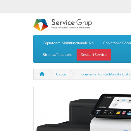
Copiatoare Multifunctionale Noi
Copiatoare Recon
Birotica/Papetarie
Sesizari Service
Caută
Imprimanta Konica Minolta Bizh