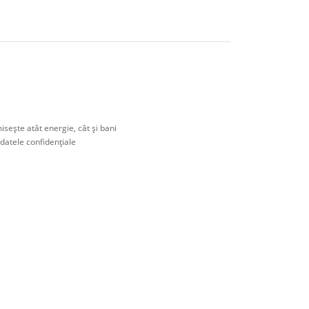
eşte atât energie, cât şi bani
 datele confidenţiale