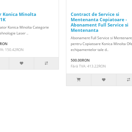
r Konica Minolta
Contract de Service si
1K
Mentenanta Copiatoare -
Abonament Full Service si
ator Konica Minolta Categorie
Mentenanta
hnologie Laser ..
Abonament Full Service si Mentenan
1RON
pentru Copiatoare Konica Minolta Of
VA: 150.42RON
echipamentelor tale d..
500.00RON
Fără TVA: 413.22RON