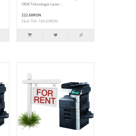
OEM Tehnologie Laser ..
222.68RON
Fără TVA: 184.03RON