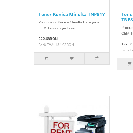
Toner Konica Minolta TNP81Y
Tone
TNP8
Producator Konica Minolta Categorie
Produc
OEM Tehnologie Laser ..
OEM Te
222.68RON
182.0
Fără TVA: 184.03RON
Fără T