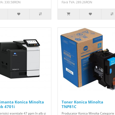
VA: 330.58RON
Fără TVA: 289.26RON
imanta Konica Minolta
Toner Konica Minolta
ub 4701i
TNP81C
ristici esentiale 47 ppm în alb și
Producator Konica Minolta Categorie