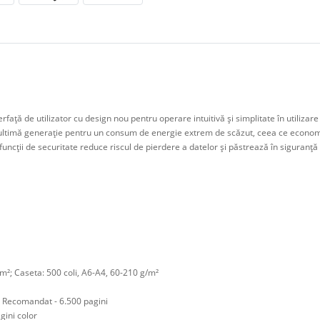
erfaţă de utilizator cu design nou pentru operare intuitivă şi simplitate în utilizare
ultimă generaţie pentru un consum de energie extrem de scăzut, ceea ce economis
 funcţii de securitate reduce riscul de pierdere a datelor şi păstrează în siguranţă
²; Caseta: 500 coli, A6-A4, 60-210 g/m²
 Recomandat - 6.500 pagini
gini color