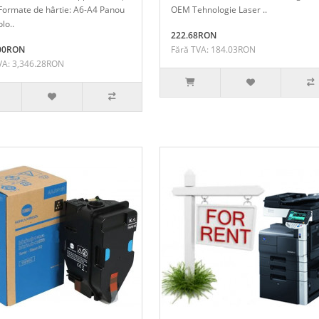
Formate de hârtie: A6-A4 Panou
OEM Tehnologie Laser ..
olo..
222.68RON
.00RON
Fără TVA: 184.03RON
VA: 3,346.28RON