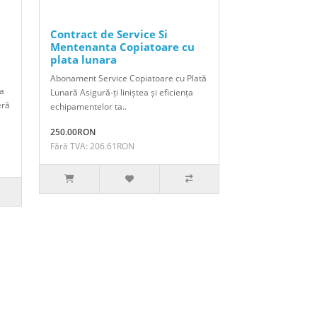
Contract de Service Si
Mentenanta Copiatoare cu
plata lunara
Abonament Service Copiatoare cu Plată
ta
Lunară Asigură-ți liniștea și eficiența
eră
echipamentelor ta..
250.00RON
Fără TVA: 206.61RON