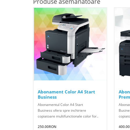
Produse asemănătoare
Abonament Color A4 Start
Abon
Business
Prem
Abonamentul Color A4 Start
Abona
Business ofera spre inchiriere
Busines
copiatoare multifunctionale color for..
copiato
250.00RON
400.0