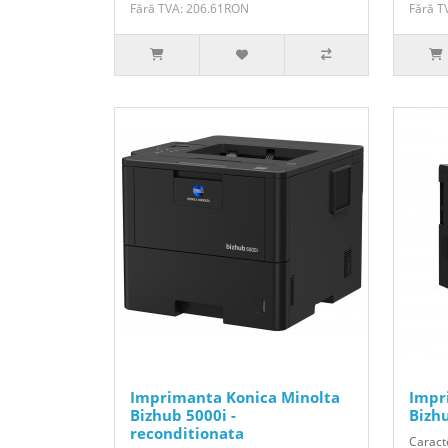
Fără TVA: 206.61RON
Fără T
Imprimanta Konica Minolta
Impr
Bizhub 5000i -
Bizh
reconditionata
Caracte