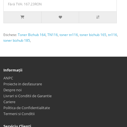
Fără TVA: 167.23RON
Etichete:
Toner Bizhub 164
,
TN116
,
toner tn116
,
toner bizhub 165
,
tn116
,
toner bizhub 185
,
Informații
ANPC
Proiecte in desfasurare
Despre noi
Livrari si Conditii de Garantie
Cariere
Politica de Confidentialitate
Termeni si Conditii
Serviciu Clienți