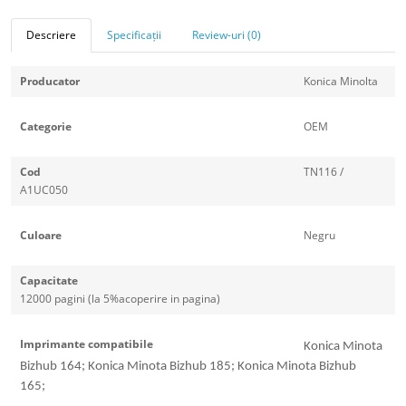
Descriere
Specificații
Review-uri (0)
Producator
Konica Minolta
Categorie
OEM
Cod
TN116 /
A1UC050
Culoare
Negru
Capacitate
12000 pagini (la 5%acoperire in pagina)
Imprimante compatibile
Konica Minota
Bizhub 164; Konica Minota Bizhub 185; Konica Minota Bizhub
165;