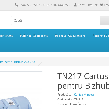
Contul meu
Fav
0744555525 0755059970 0744497555
ditionate
Inchirieri Copiatoare
Reparatii Calculatoare
Reparatii C
lta pentru Bizhub 223 283
TN217 Cartus
pentru Bizhu
Producător:
Konica Minolta
Cod produs: TN217
Disponibilitate: În stoc