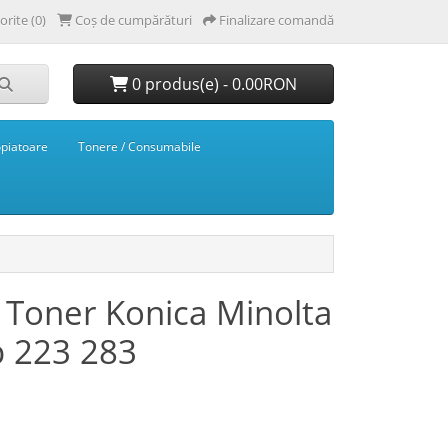
orite (0)
Coș de cumpărături
Finalizare comandă
0 produs(e) - 0.00RON
opiatoare
Tonere / Consumabile
 Toner Konica Minolta
b 223 283