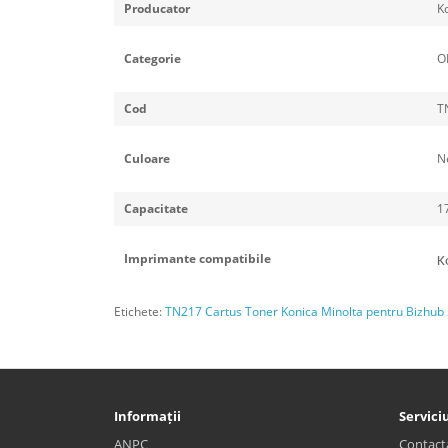
Producator
K
Categorie
O
Cod
TN
Culoare
N
Capacitate
1
Imprimante compatibile
K
Etichete:
TN217 Cartus Toner Konica Minolta pentru Bizhub
Informații
Serviciu
ANPC
Contact