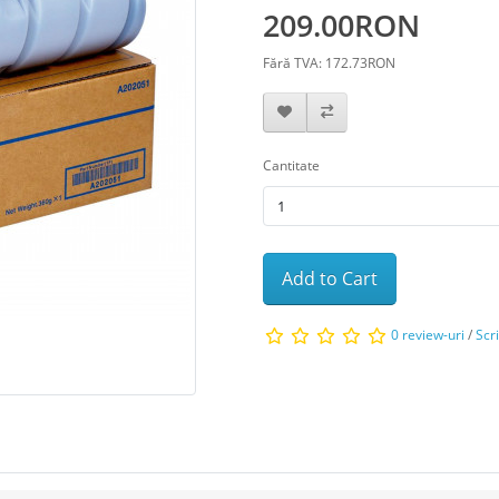
209.00RON
Fără TVA: 172.73RON
Cantitate
Add to Cart
0 review-uri
/
Scr