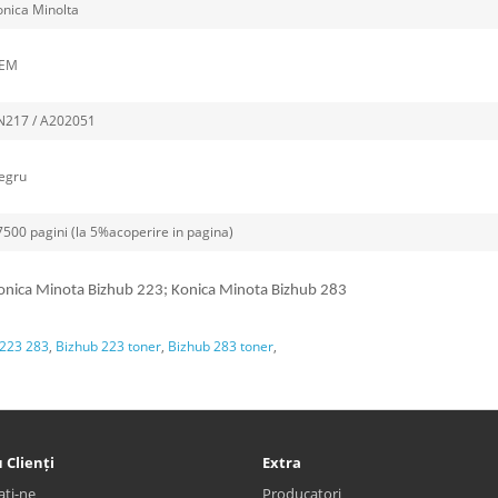
onica Minolta
EM
217 / A202051
egru
7500 pagini (la 5%acoperire in pagina)
onica Minota Bizhub 223; Konica Minota Bizhub 283
 223 283
,
Bizhub 223 toner
,
Bizhub 283 toner
,
 Clienți
Extra
ați-ne
Producatori