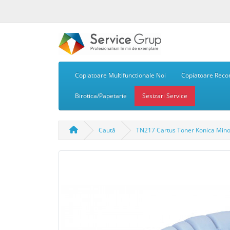
Copiatoare Multifunctionale Noi
Copiatoare Recon
Birotica/Papetarie
Sesizari Service
Caută
TN217 Cartus Toner Konica Mino