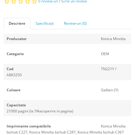
0 review-uri
/
Scrie un review
Descriere
Specificații
Review-uri (0)
Producator
Konica Minolta
Categorie
OEM
Cod
TN221Y /
A8K3250
Culoare
Galben (Y)
Capacitate
21000 pagini (la 5%acoperire in pagina)
Imprimante compatibile
Konica Minolta
bizhub C227, Konica Minolta bizhub C287, Konica Minolta bizhub C367