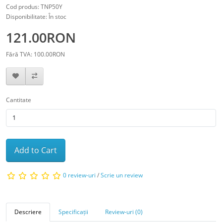
Cod produs: TNP50Y
Disponibilitate: În stoc
121.00RON
Fără TVA: 100.00RON
Cantitate
Add to Cart
0 review-uri
/
Scrie un review
Descriere
Specificații
Review-uri (0)