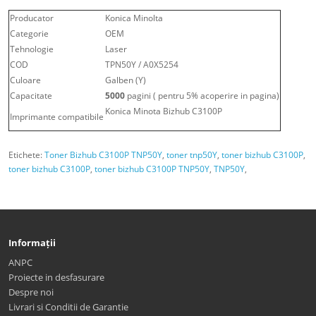
Producator
Konica Minolta
Categorie
OEM
Tehnologie
Laser
COD
TPN50Y / A0X5254
Culoare
Galben (Y)
Capacitate
5000
pagini ( pentru 5% acoperire in pagina)
Konica Minota Bizhub C3100P
Imprimante compatibile
Etichete:
Toner Bizhub C3100P TNP50Y
,
toner tnp50Y
,
toner bizhub C3100P
,
toner bizhub C3100P
,
toner bizhub C3100P TNP50Y
,
TNP50Y
,
Informații
ANPC
Proiecte in desfasurare
Despre noi
Livrari si Conditii de Garantie