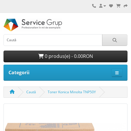
0 produs(e) - 0.00RON
Categorii
Caută
Toner Konica Minolta TNP50Y