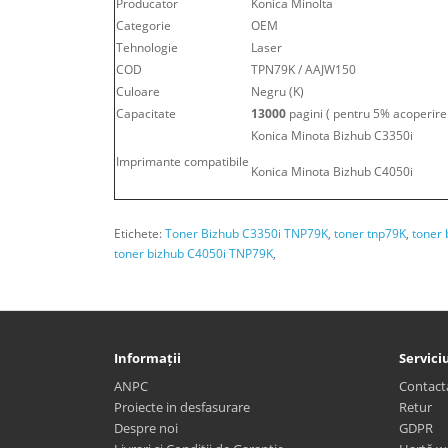
Producator
Konica Minolta
Categorie
OEM
Tehnologie
Laser
COD
TPN79K / AAJW150
Culoare
Negru (K)
Capacitate
13000
pagini ( pentru 5% acoperire
Konica Minota Bizhub C3350i
Imprimante compatibile
Konica Minota Bizhub C4050i
Etichete:
Toner Bizhub C3350i TNP79K
,
toner tnp79K
,
toner 
toner bizhub C4050i TNP79K
,
Informații
Serviciu
ANPC
Contact
Proiecte in desfasurare
Retur
Despre noi
GDPR