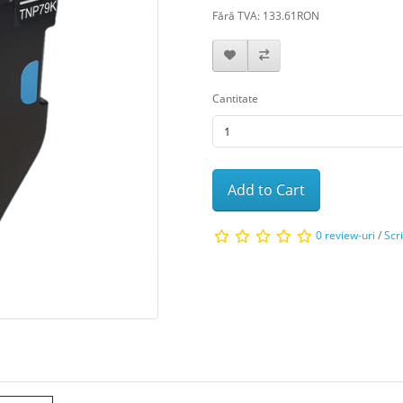
Fără TVA: 133.61RON
Cantitate
Add to Cart
0 review-uri
/
Scr