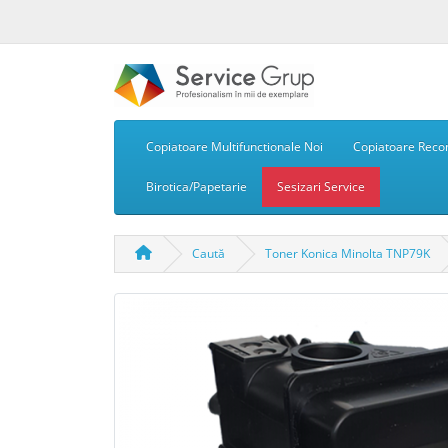
Copiatoare Multifunctionale Noi
Copiatoare Recon
Birotica/Papetarie
Sesizari Service
Caută
Toner Konica Minolta TNP79K