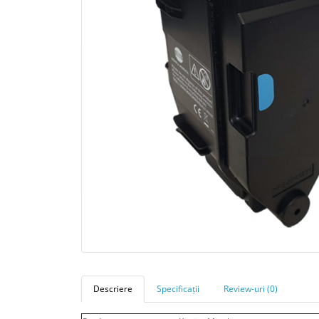
Descriere
Specificații
Review-uri (0)