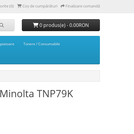
orite (0)
Coș de cumpărături
Finalizare comandă
0 produs(e) - 0.00RON
opiatoare
Tonere / Consumabile
 Minolta TNP79K