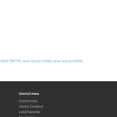
C4050i TNP79K
,
toner bizhub C4050i
,
toner bizhub C4050i
,
Contul meu
Contul meu
Istoric Comenzi
Listă Favorite