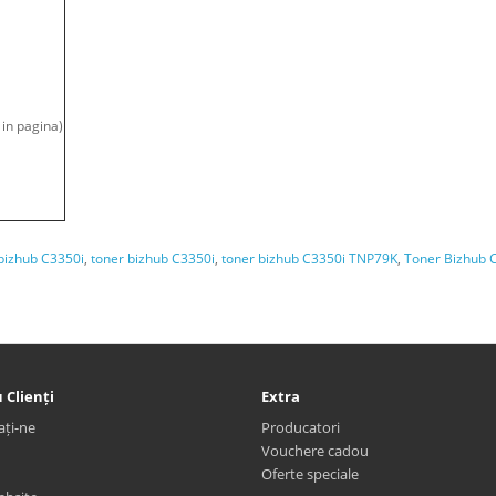
 in pagina)
bizhub C3350i
,
toner bizhub C3350i
,
toner bizhub C3350i TNP79K
,
Toner Bizhub 
 Clienți
Extra
ați-ne
Producatori
Vouchere cadou
Oferte speciale