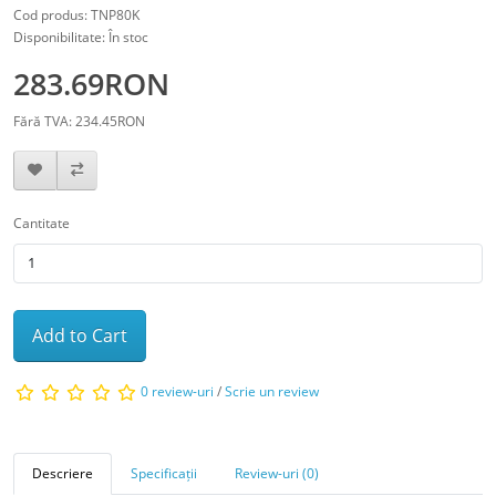
Cod produs: TNP80K
Disponibilitate: În stoc
283.69RON
Fără TVA: 234.45RON
Cantitate
Add to Cart
0 review-uri
/
Scrie un review
Descriere
Specificații
Review-uri (0)