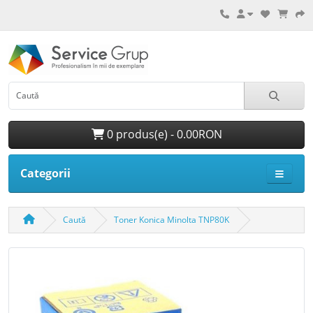
0 produs(e) - 0.00RON
Categorii
Caută
Toner Konica Minolta TNP80K