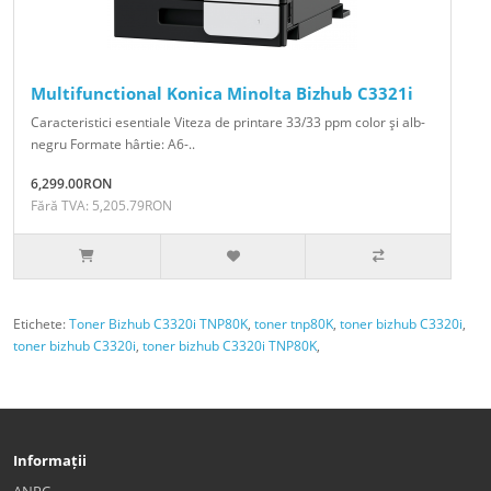
Multifunctional Konica Minolta Bizhub C3321i
Caracteristici esentiale Viteza de printare 33/33 ppm color şi alb-
negru Formate hârtie: A6-..
6,299.00RON
Fără TVA: 5,205.79RON
Etichete:
Toner Bizhub C3320i TNP80K
,
toner tnp80K
,
toner bizhub C3320i
,
toner bizhub C3320i
,
toner bizhub C3320i TNP80K
,
Informații
ANPC