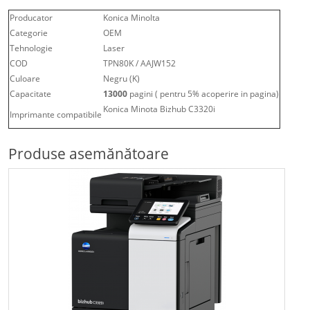
Producator
Konica Minolta
Categorie
OEM
Tehnologie
Laser
COD
TPN80K / AAJW152
Culoare
Negru (K)
Capacitate
13000
pagini ( pentru 5% acoperire in pagina)
Konica Minota Bizhub C3320i
Imprimante compatibile
Produse asemănătoare