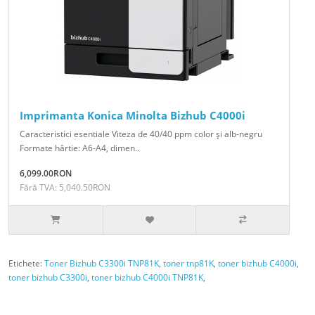
Imprimanta Konica Minolta Bizhub C4000i
Caracteristici esentiale Viteza de 40/40 ppm color şi alb-negru
Formate hârtie: A6-A4, dimen..
6,099.00RON
Fără TVA: 5,040.50RON
Etichete:
Toner Bizhub C3300i TNP81K
,
toner tnp81K
,
toner bizhub C4000i
,
toner bizhub C3300i
,
toner bizhub C4000i TNP81K
,