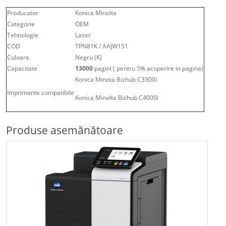
Producator
Konica Minolta
Categorie
OEM
Tehnologie
Laser
COD
TPN81K / AAJW151
Culoare
Negru (K)
Capacitate
13000
pagini ( pentru 5% acoperire in pagina)
Konica Minota Bizhub C3300i
Imprimante compatibile
Konica Minolta Bizhub C4000i
Produse asemănătoare