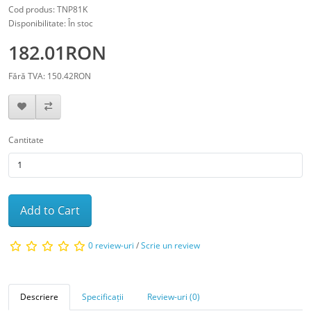
Cod produs: TNP81K
Disponibilitate: În stoc
182.01RON
Fără TVA: 150.42RON
Cantitate
Add to Cart
0 review-uri
/
Scrie un review
Descriere
Specificații
Review-uri (0)