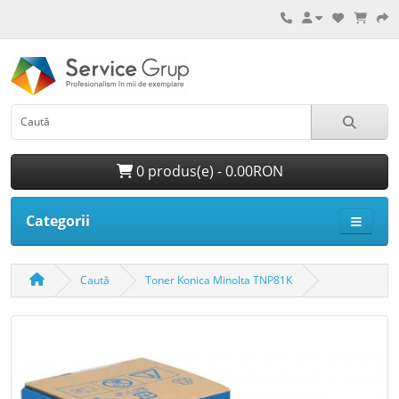
0 produs(e) - 0.00RON
Categorii
Caută
Toner Konica Minolta TNP81K