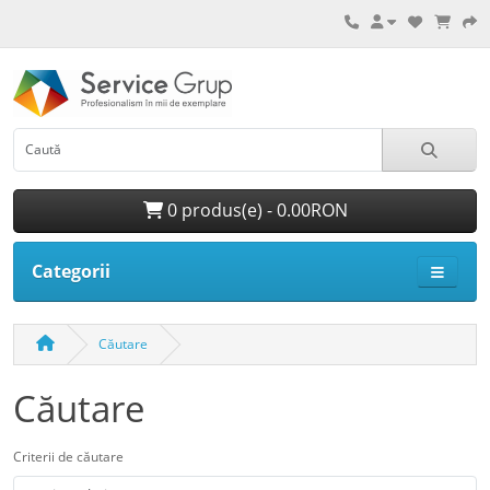
0 produs(e) - 0.00RON
Categorii
Căutare
Căutare
Criterii de căutare