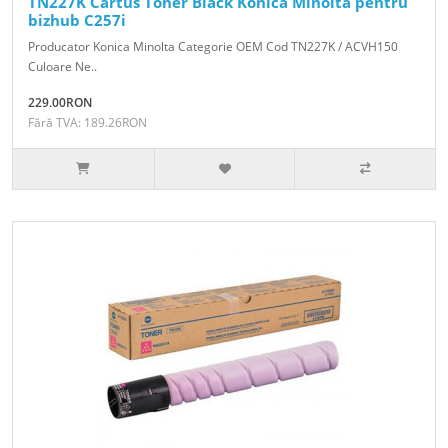
TN227K Cartus Toner Black Konica Minolta pentru
bizhub C257i
Producator Konica Minolta Categorie OEM Cod TN227K / ACVH150
Culoare Ne..
229.00RON
Fără TVA: 189.26RON