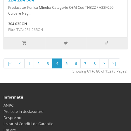
Producator Konica Minolta Categorie OEM Cod TN322 / A33K050
Culoare Neg..
304.03RON
Fără TVA: 251.26RON
|<
<
1
2
3
4
5
6
7
8
>
>|
Showing 61 to 80 of 152 (8 Pages)
Informații
ANPC
Proiecte in desfasurare
Despre noi
Livrari si Conditii de Garantie
Cariere