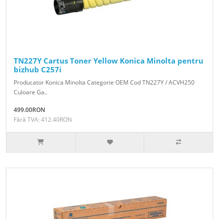
TN227Y Cartus Toner Yellow Konica Minolta pentru
bizhub C257i
Producator Konica Minolta Categorie OEM Cod TN227Y / ACVH250
Culoare Ga..
499.00RON
Fără TVA: 412.40RON