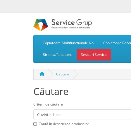
Copiatoare Multifunctionale Noi
Copiatoare Recon
Birotica/Papetarie
Sesizari Service
Căutare
Căutare
Criterii de căutare
Caută în descrierea produselor