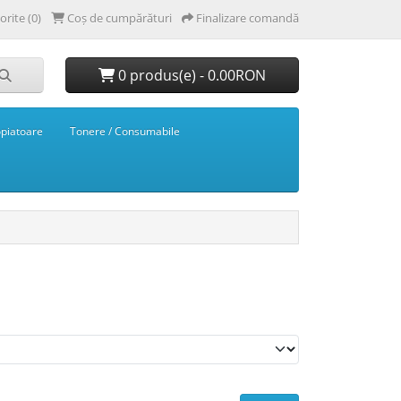
orite (0)
Coș de cumpărături
Finalizare comandă
0 produs(e) - 0.00RON
opiatoare
Tonere / Consumabile