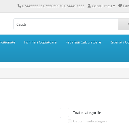
Contul meu
Fav
0744555525 0755059970 0744497555
ditionate
Inchirieri Copiatoare
Reparatii Calculatoare
Reparatii C
Caută în subcategorii