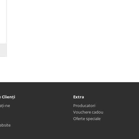
 Clienți
Extra
ați-ne
Producatori
Vouchere cadou
Oferte speciale
ebsite