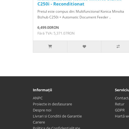
C250i - Reconditionat
Pretul este compus din: Multifunctional Konica Minolta
Bizhub C250i + Automatic Document Feeder ..
6,499.00RON
Fără TVA: 5,371.07RON
Informații
Serviciu
ANPC
Contact
Proiecte in desfasurare
Retur
Despre noi
GDPR
Livrari si Conditii de Garantie
Hartă w
Cariere
Politica de Confidentialitate