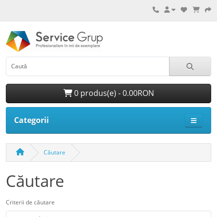
0 produs(e) - 0.00RON
Categorii
Căutare
Căutare
Criterii de căutare