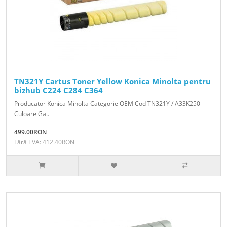
TN321Y Cartus Toner Yellow Konica Minolta pentru
bizhub C224 C284 C364
Producator Konica Minolta Categorie OEM Cod TN321Y / A33K250
Culoare Ga..
499.00RON
Fără TVA: 412.40RON