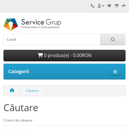
0 produs(e) - 0.00RON
Categorii
Căutare
Căutare
Criterii de căutare