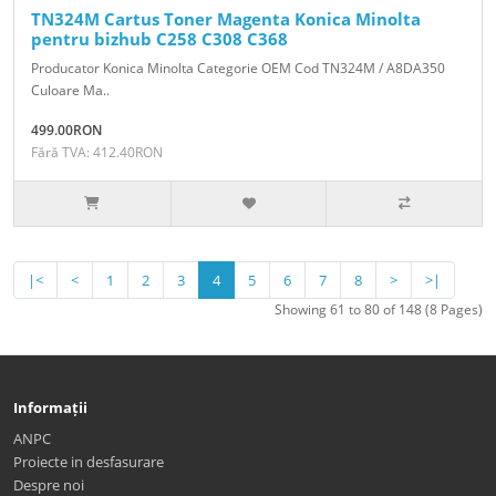
TN324M Cartus Toner Magenta Konica Minolta
pentru bizhub C258 C308 C368
Producator Konica Minolta Categorie OEM Cod TN324M / A8DA350
Culoare Ma..
499.00RON
Fără TVA: 412.40RON
|<
<
1
2
3
4
5
6
7
8
>
>|
Showing 61 to 80 of 148 (8 Pages)
Informații
ANPC
Proiecte in desfasurare
Despre noi