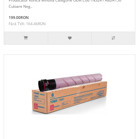
Producator Konica Minolta Categorie OEM Cod TN324 / A8DA150
Culoare Neg..
199.00RON
Fără TVA: 164.46RON