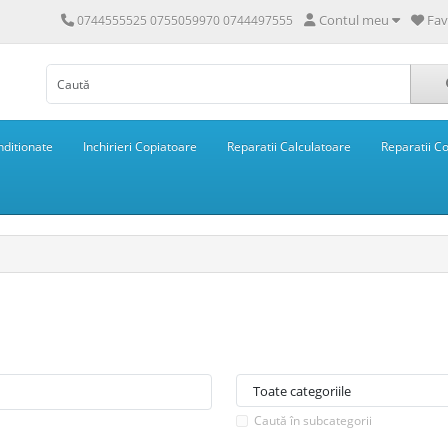
Contul meu
Fav
0744555525 0755059970 0744497555
ditionate
Inchirieri Copiatoare
Reparatii Calculatoare
Reparatii C
Caută în subcategorii