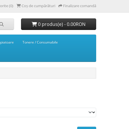
orite (0)
Coș de cumpărături
Finalizare comandă
0 produs(e) - 0.00RON
opiatoare
Tonere / Consumabile