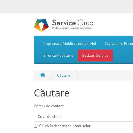
Copiatoare Multifunctionale Noi
Copiatoare Recon
Birotica/Papetarie
Sesizari Service
Căutare
Căutare
Criterii de căutare
Caută în descrierea produselor