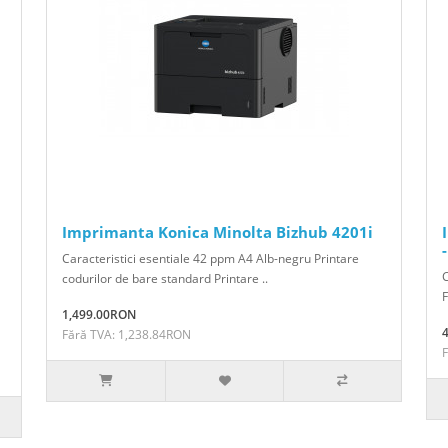
Imprimanta Konica Minolta Bizhub 4201i
Caracteristici esentiale 42 ppm A4 Alb-negru Printare
C
codurilor de bare standard Printare ..
F
1,499.00RON
Fără TVA: 1,238.84RON