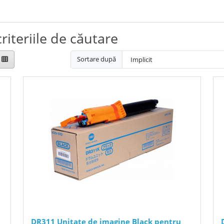
riteriile de căutare
Sortare după
DR311 Unitate de imagine Black pentru