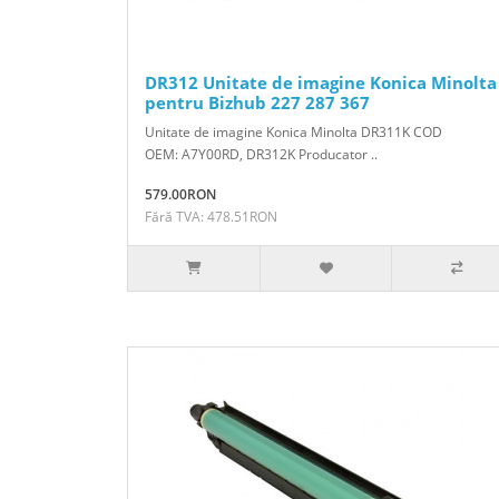
DR312 Unitate de imagine Konica Minolta
pentru Bizhub 227 287 367
Unitate de imagine Konica Minolta DR311K COD
OEM: A7Y00RD, DR312K Producator ..
579.00RON
Fără TVA: 478.51RON