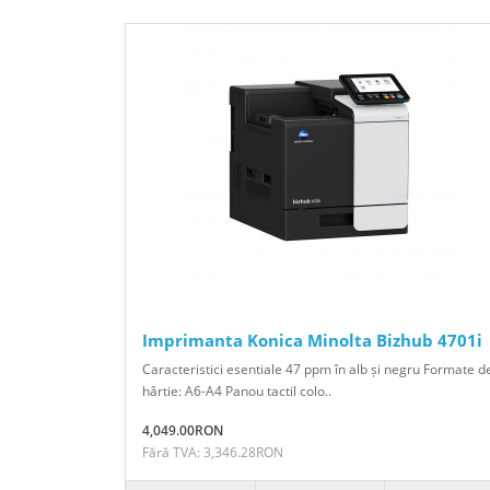
Imprimanta Konica Minolta Bizhub 4701i
Caracteristici esentiale 47 ppm în alb și negru Formate d
hârtie: A6-A4 Panou tactil colo..
4,049.00RON
Fără TVA: 3,346.28RON