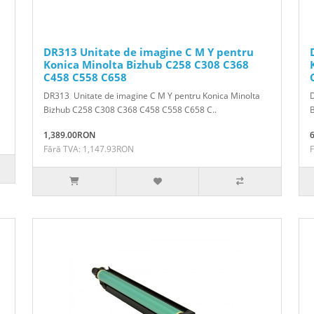
DR313 Unitate de imagine C M Y pentru
Konica Minolta Bizhub C258 C308 C368
C458 C558 C658
DR313 Unitate de imagine C M Y pentru Konica Minolta
D
Bizhub C258 C308 C368 C458 C558 C658 C..
1,389.00RON
Fără TVA: 1,147.93RON