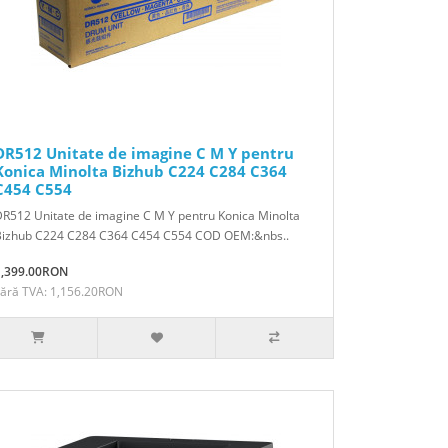
DR512 Unitate de imagine C M Y pentru
Konica Minolta Bizhub C224 C284 C364
C454 C554
R512 Unitate de imagine C M Y pentru Konica Minolta
Bizhub C224 C284 C364 C454 C554 COD OEM:&nbs..
1,399.00RON
Fără TVA: 1,156.20RON