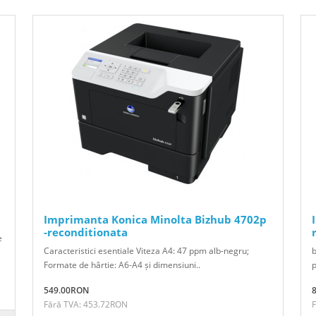
Imprimanta Konica Minolta Bizhub 4702p
-reconditionata
e
Caracteristici esentiale Viteza A4: 47 ppm alb-negru;
b
Formate de hârtie: A6-A4 și dimensiuni..
p
549.00RON
Fără TVA: 453.72RON