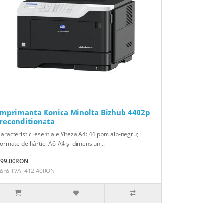
Imprimanta Konica Minolta Bizhub 4402p
-reconditionata
aracteristici esentiale Viteza A4: 44 ppm alb-negru;
ormate de hârtie: A6-A4 și dimensiuni..
499.00RON
Fără TVA: 412.40RON