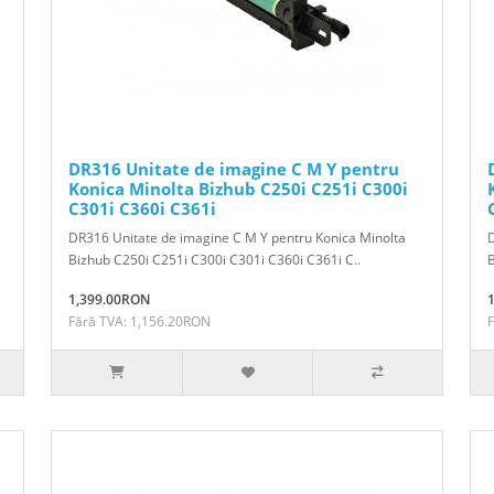
DR316 Unitate de imagine C M Y pentru
Konica Minolta Bizhub C250i C251i C300i
C301i C360i C361i
DR316 Unitate de imagine C M Y pentru Konica Minolta
D
Bizhub C250i C251i C300i C301i C360i C361i C..
1,399.00RON
Fără TVA: 1,156.20RON