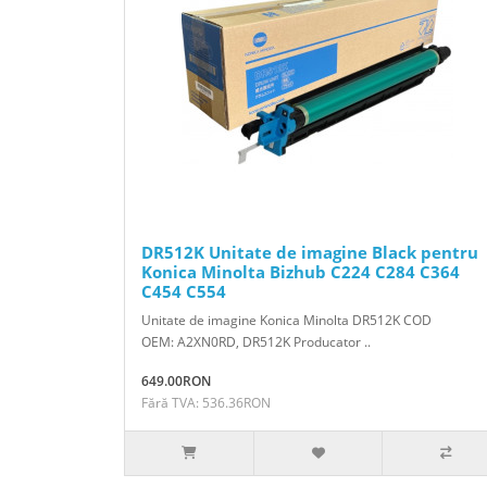
DR512K Unitate de imagine Black pentru
Konica Minolta Bizhub C224 C284 C364
C454 C554
Unitate de imagine Konica Minolta DR512K COD
OEM: A2XN0RD, DR512K Producator ..
649.00RON
Fără TVA: 536.36RON