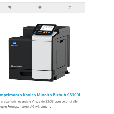
Imprimanta Konica Minolta Bizhub C3300i
aracteristici esentiale Viteza de 33/33 ppm color şi alb-
egru Formate hârtie: A6-A4, dimen..