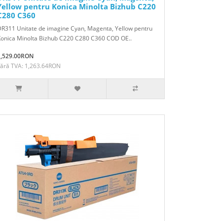
Yellow pentru Konica Minolta Bizhub C220
C280 C360
R311 Unitate de imagine Cyan, Magenta, Yellow pentru
Konica Minolta Bizhub C220 C280 C360 COD OE..
1,529.00RON
Fără TVA: 1,263.64RON