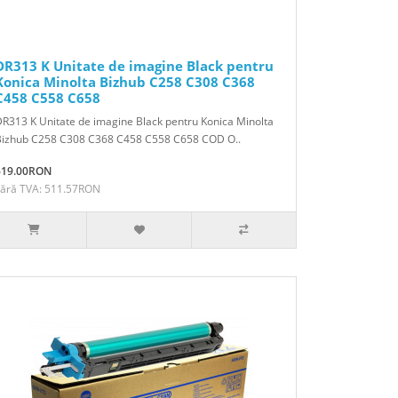
DR313 K Unitate de imagine Black pentru
Konica Minolta Bizhub C258 C308 C368
C458 C558 C658
R313 K Unitate de imagine Black pentru Konica Minolta
Bizhub C258 C308 C368 C458 C558 C658 COD O..
619.00RON
Fără TVA: 511.57RON