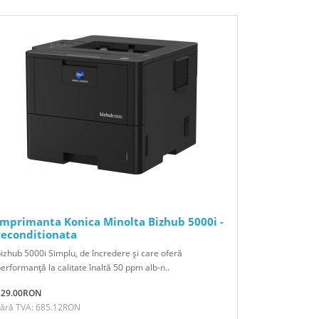
Imprimanta Konica Minolta Bizhub 5000i -
reconditionata
izhub 5000i Simplu, de încredere şi care oferă
erformanţă la calitate înaltă 50 ppm alb-n..
829.00RON
Fără TVA: 685.12RON