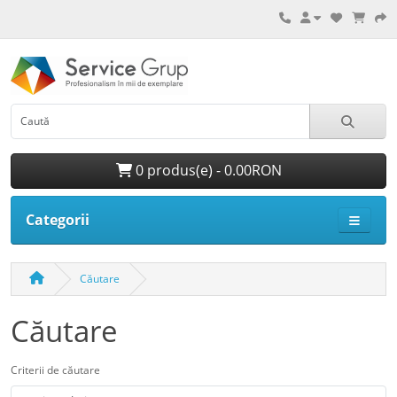
0 produs(e) - 0.00RON
Categorii
Căutare
Căutare
Criterii de căutare