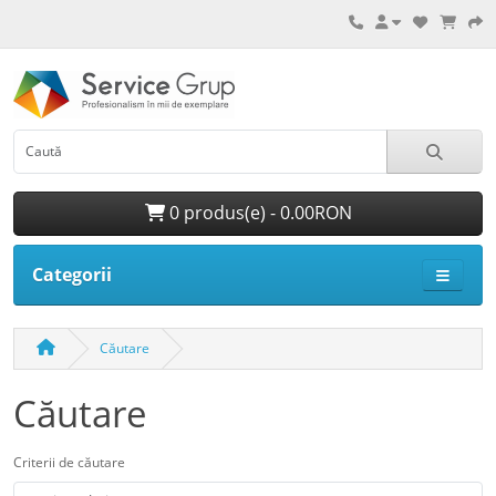
0 produs(e) - 0.00RON
Categorii
Căutare
Căutare
Criterii de căutare