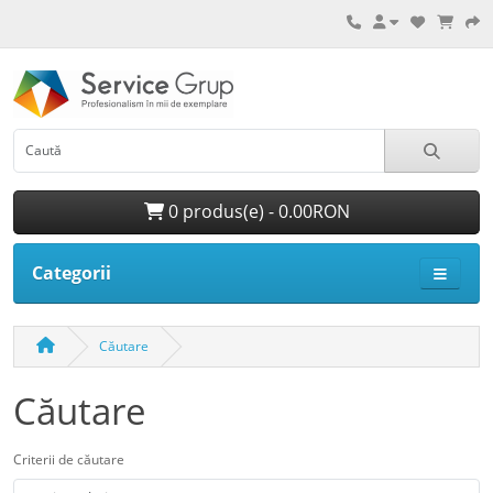
0 produs(e) - 0.00RON
Categorii
Căutare
Căutare
Criterii de căutare