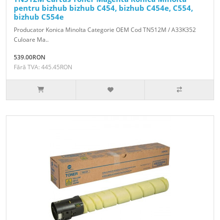
pentru bizhub bizhub C454, bizhub C454e, C554,
bizhub C554e
Producator Konica Minolta Categorie OEM Cod TN512M / A33K352
Culoare Ma..
539.00RON
Fără TVA: 445.45RON