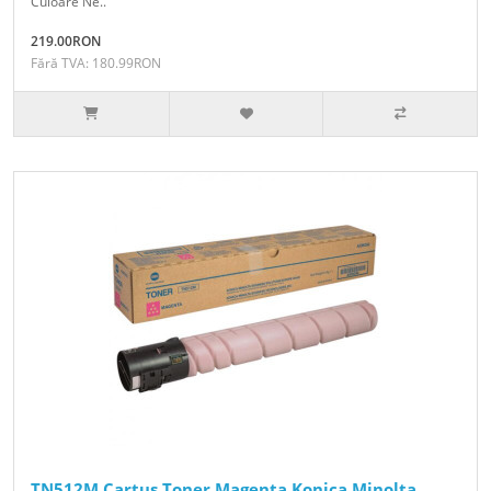
Culoare Ne..
219.00RON
Fără TVA: 180.99RON
TN512M Cartus Toner Magenta Konica Minolta