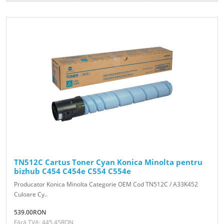
TN512C Cartus Toner Cyan Konica Minolta pentru
bizhub C454 C454e C554 C554e
Producator Konica Minolta Categorie OEM Cod TN512C / A33K452
Culoare Cy..
539.00RON
Fără TVA: 445.45RON