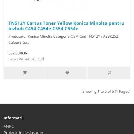
TN512Y Cartus Toner Yellow Konica Minolta pentru
bizhub C454 C454e C554 C554e
Producator Konica Minolta Categorie OEM Cod TN512Y / A33K252
Culoare Ga..
539.00RON
Fără TVA: 445.45RON
Showing 1 to 6 of 6 (1 Pages)
Informații
ANPC
Proiecte in desfasurare