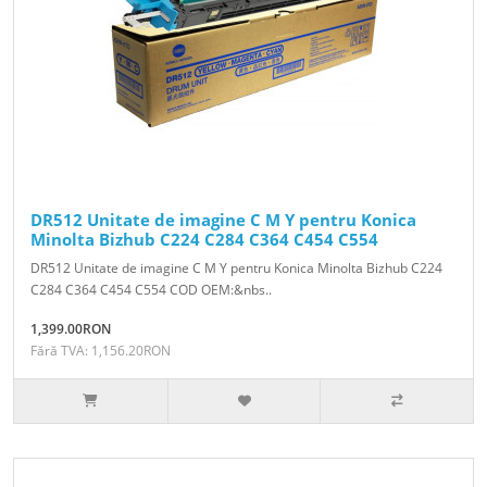
DR512 Unitate de imagine C M Y pentru Konica
Minolta Bizhub C224 C284 C364 C454 C554
DR512 Unitate de imagine C M Y pentru Konica Minolta Bizhub C224
C284 C364 C454 C554 COD OEM:&nbs..
1,399.00RON
Fără TVA: 1,156.20RON