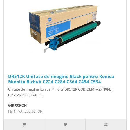
DR512K Unitate de imagine Black pentru Konica
Minolta Bizhub C224 C284 C364 C454 C554
Unitate de imagine Konica Minolta DR512K COD OEM: A2XN0RD,
DR512K Producator ..
649.00RON
Fără TVA: 536.36RON