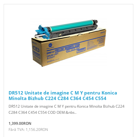
DR512 Unitate de imagine C M Y pentru Konica
Minolta Bizhub C224 C284 C364 C454 C554
DR512 Unitate de imagine C M Y pentru Konica Minolta Bizhub C224
C284 C364 C454 C554 COD OEM:&nbs..
1,399.00RON
Fără TVA: 1,156.20RON