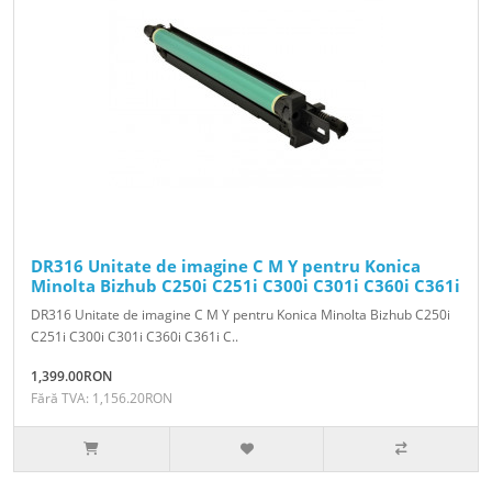
DR316 Unitate de imagine C M Y pentru Konica
Minolta Bizhub C250i C251i C300i C301i C360i C361i
DR316 Unitate de imagine C M Y pentru Konica Minolta Bizhub C250i
C251i C300i C301i C360i C361i C..
1,399.00RON
Fără TVA: 1,156.20RON