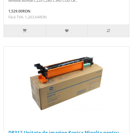
Minolta Bizhub C220 C280 C360 COD OE..
1,529.00RON
Fără TVA: 1,263.64RON
DR312 Unitate de imagine Konica Minolta pentru