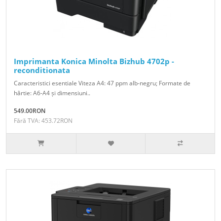
Imprimanta Konica Minolta Bizhub 4702p -
reconditionata
Caracteristici esentiale Viteza A4: 47 ppm alb-negru; Formate de
hârtie: A6-A4 și dimensiuni..
549.00RON
Fără TVA: 453.72RON