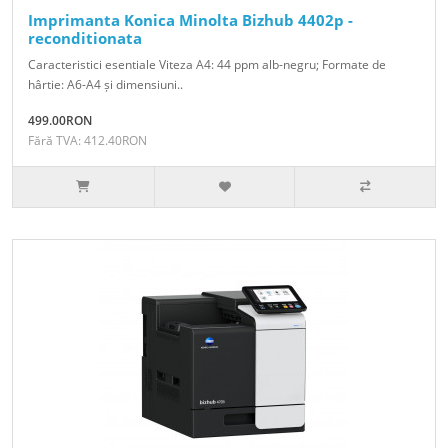
Imprimanta Konica Minolta Bizhub 4402p -
reconditionata
Caracteristici esentiale Viteza A4: 44 ppm alb-negru; Formate de
hârtie: A6-A4 și dimensiuni..
499.00RON
Fără TVA: 412.40RON