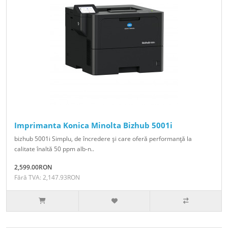
Imprimanta Konica Minolta Bizhub 5001i
bizhub 5001i Simplu, de încredere şi care oferă performanţă la
calitate înaltă 50 ppm alb-n..
2,599.00RON
Fără TVA: 2,147.93RON