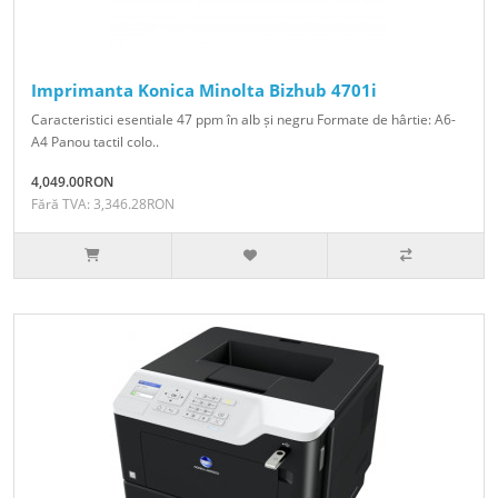
Imprimanta Konica Minolta Bizhub 4701i
Caracteristici esentiale 47 ppm în alb și negru Formate de hârtie: A6-
A4 Panou tactil colo..
4,049.00RON
Fără TVA: 3,346.28RON