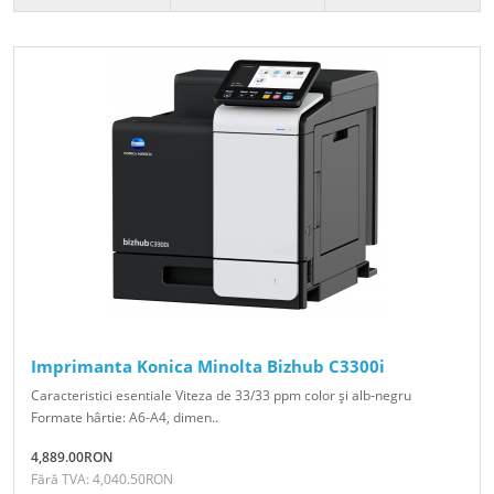
Imprimanta Konica Minolta Bizhub C3300i
Caracteristici esentiale Viteza de 33/33 ppm color şi alb-negru
Formate hârtie: A6-A4, dimen..
4,889.00RON
Fără TVA: 4,040.50RON