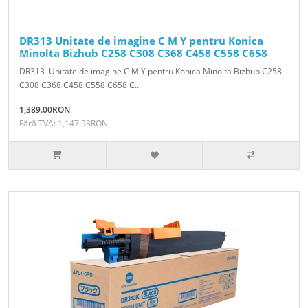
DR313 Unitate de imagine C M Y pentru Konica
Minolta Bizhub C258 C308 C368 C458 C558 C658
DR313 Unitate de imagine C M Y pentru Konica Minolta Bizhub C258
C308 C368 C458 C558 C658 C..
1,389.00RON
Fără TVA: 1,147.93RON