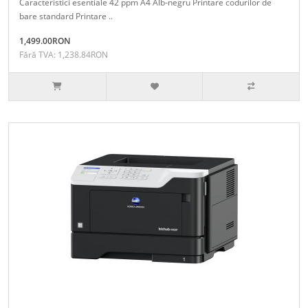
Caracteristici esentiale 42 ppm A4 Alb-negru Printare codurilor de
bare standard Printare ..
1,499.00RON
Fără TVA: 1,238.84RON