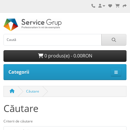
0 produs(e) - 0.00RON
Categorii
Căutare
Căutare
Criterii de căutare