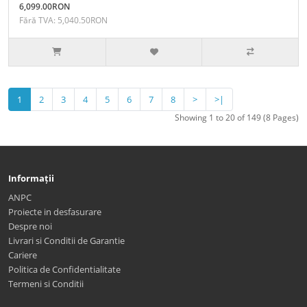
6,099.00RON
Fără TVA: 5,040.50RON
1
2
3
4
5
6
7
8
>
>|
Showing 1 to 20 of 149 (8 Pages)
Informații
ANPC
Proiecte in desfasurare
Despre noi
Livrari si Conditii de Garantie
Cariere
Politica de Confidentialitate
Termeni si Conditii