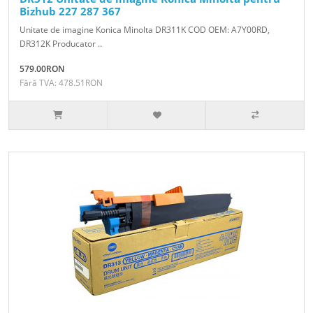
Bizhub 227 287 367
Unitate de imagine Konica Minolta DR311K COD OEM: A7Y00RD,
DR312K Producator ..
579.00RON
Fără TVA: 478.51RON