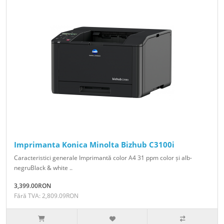
Imprimanta Konica Minolta Bizhub C3100i
Caracteristici generale Imprimantă color A4 31 ppm color și alb-
negruBlack & white ..
3,399.00RON
Fără TVA: 2,809.09RON