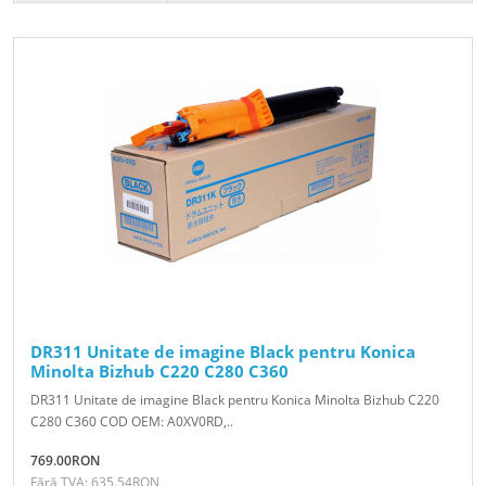
DR311 Unitate de imagine Black pentru Konica
Minolta Bizhub C220 C280 C360
DR311 Unitate de imagine Black pentru Konica Minolta Bizhub C220
C280 C360 COD OEM: A0XV0RD,..
769.00RON
Fără TVA: 635.54RON