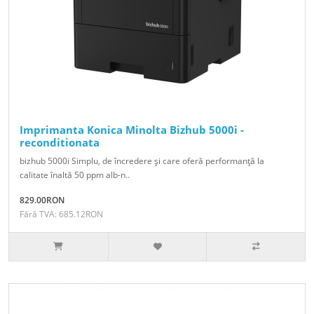
Imprimanta Konica Minolta Bizhub 5000i -
reconditionata
bizhub 5000i Simplu, de încredere şi care oferă performanţă la
calitate înaltă 50 ppm alb-n..
829.00RON
Fără TVA: 685.12RON