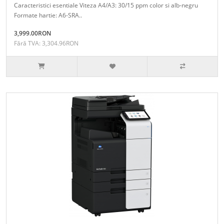
Caracteristici esentiale Viteza A4/A3: 30/15 ppm color si alb-negru
Formate hartie: A6-SRA..
3,999.00RON
Fără TVA: 3,304.96RON