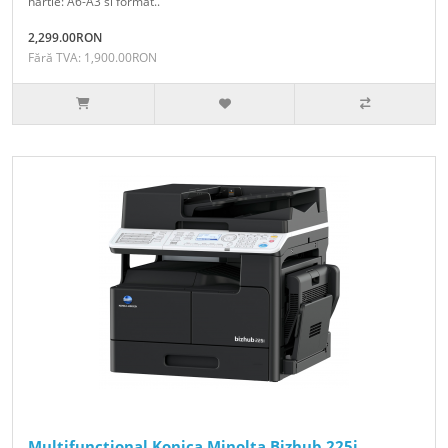
hartie: A6-A3 si format..
2,299.00RON
Fără TVA: 1,900.00RON
Multifunctional Konica Minolta Bizhub 225i