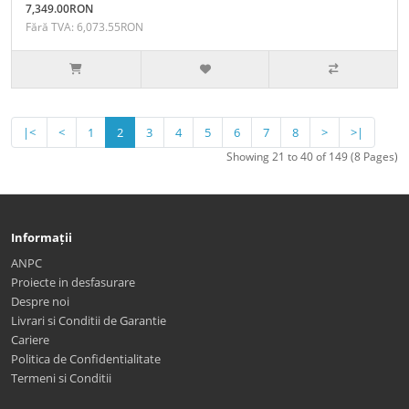
7,349.00RON
Fără TVA: 6,073.55RON
|<
<
1
2
3
4
5
6
7
8
>
>|
Showing 21 to 40 of 149 (8 Pages)
Informații
ANPC
Proiecte in desfasurare
Despre noi
Livrari si Conditii de Garantie
Cariere
Politica de Confidentialitate
Termeni si Conditii