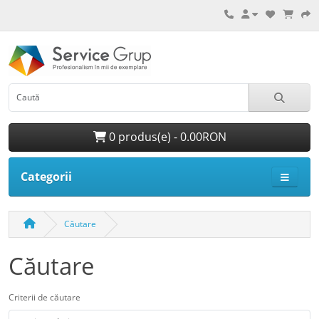
0 produs(e) - 0.00RON
Categorii
Căutare
Căutare
Criterii de căutare