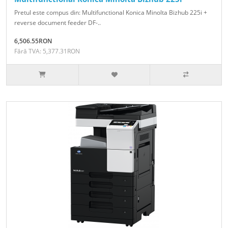
Pretul este compus din: Multifunctional Konica Minolta Bizhub 225i +
reverse document feeder DF-..
6,506.55RON
Fără TVA: 5,377.31RON