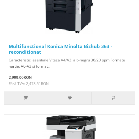
Multifunctional Konica Minolta Bizhub 363 -
reconditionat
Caracteristici esentiale Viteza A4/A3: alb-negru 36/20 ppm Formate
hartie: A6-A3 si format..
2,999.00RON
Fără TVA: 2,478.51RON