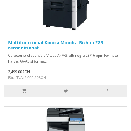
Multifunctional Konica Minolta Bizhub 283 -
reconditionat
Caracteristici esentiale Viteza A4/A3: alb-negru 28/16 ppm Formate
hartie: A6-A3 si format..
2,499.00RON
Fără TVA: 2,065.29RON