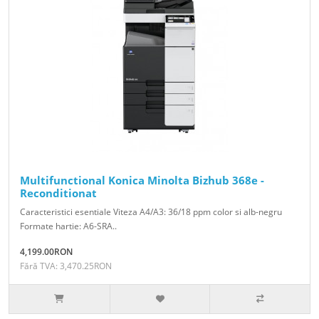
Multifunctional Konica Minolta Bizhub 368e -
Reconditionat
Caracteristici esentiale Viteza A4/A3: 36/18 ppm color si alb-negru
Formate hartie: A6-SRA..
4,199.00RON
Fără TVA: 3,470.25RON