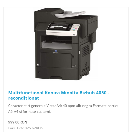
Multifunctional Konica Minolta Bizhub 4050 -
reconditionat
Caracteristici generale VitezaA4: 40 ppm alb-negru Formate hartie:
A6-A4 si formate customiz..
999.00RON
Fără TVA: 825.62RON