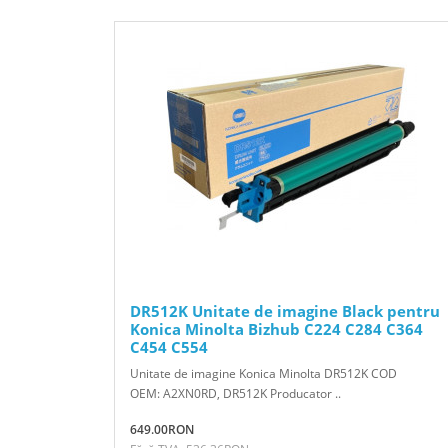
DR512K Unitate de imagine Black pentru
Konica Minolta Bizhub C224 C284 C364
C454 C554
Unitate de imagine Konica Minolta DR512K COD
OEM: A2XN0RD, DR512K Producator ..
649.00RON