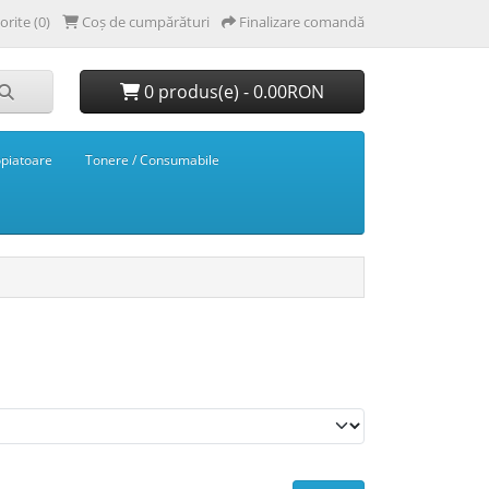
orite (0)
Coș de cumpărături
Finalizare comandă
0 produs(e) - 0.00RON
opiatoare
Tonere / Consumabile