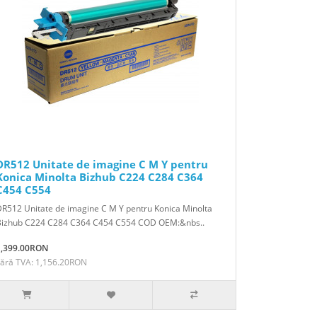
DR512 Unitate de imagine C M Y pentru
Konica Minolta Bizhub C224 C284 C364
C454 C554
R512 Unitate de imagine C M Y pentru Konica Minolta
Bizhub C224 C284 C364 C454 C554 COD OEM:&nbs..
1,399.00RON
Fără TVA: 1,156.20RON