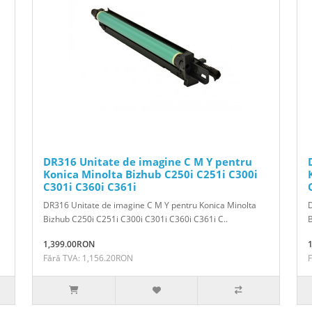
DR316 Unitate de imagine C M Y pentru
Konica Minolta Bizhub C250i C251i C300i
C301i C360i C361i
DR316 Unitate de imagine C M Y pentru Konica Minolta
D
Bizhub C250i C251i C300i C301i C360i C361i C..
1,399.00RON
Fără TVA: 1,156.20RON