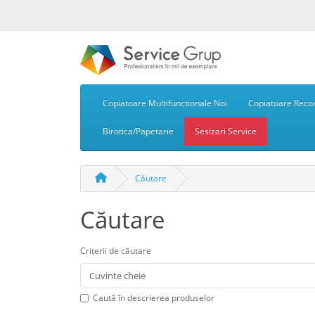
Copiatoare Multifunctionale Noi
Copiatoare Recon
Birotica/Papetarie
Sesizari Service
Căutare
Căutare
Criterii de căutare
Caută în descrierea produselor