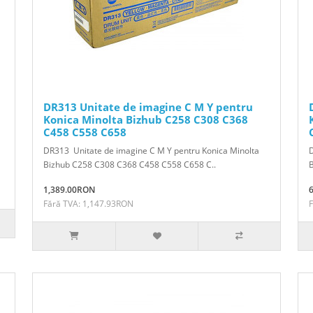
DR313 Unitate de imagine C M Y pentru
Konica Minolta Bizhub C258 C308 C368
C458 C558 C658
DR313 Unitate de imagine C M Y pentru Konica Minolta
D
Bizhub C258 C308 C368 C458 C558 C658 C..
1,389.00RON
Fără TVA: 1,147.93RON