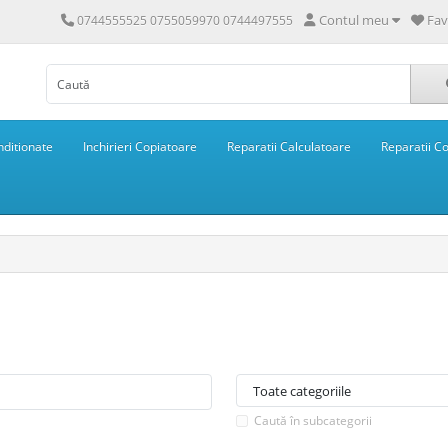
Contul meu
Fav
0744555525 0755059970 0744497555
ditionate
Inchirieri Copiatoare
Reparatii Calculatoare
Reparatii C
Caută în subcategorii