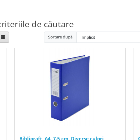
riteriile de căutare
Sortare după
Biblioraft, A4, 7.5 cm, Diverse culori