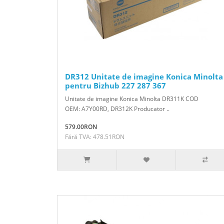
DR312 Unitate de imagine Konica Minolta
pentru Bizhub 227 287 367
Unitate de imagine Konica Minolta DR311K COD
OEM: A7Y00RD, DR312K Producator ..
579.00RON
Fără TVA: 478.51RON