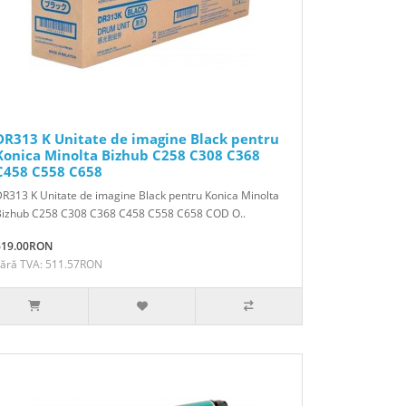
DR313 K Unitate de imagine Black pentru
Konica Minolta Bizhub C258 C308 C368
C458 C558 C658
R313 K Unitate de imagine Black pentru Konica Minolta
Bizhub C258 C308 C368 C458 C558 C658 COD O..
619.00RON
Fără TVA: 511.57RON