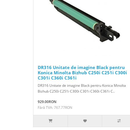
DR316 Unitate de imagine Black pentru
Konica Minolta Bizhub C250i C251i C300i
C301i C360i C361i
DR316 Unitate de imagine Black pentru Konica Minolta
Bizhub C250i C251i C300i C301i C360i C361i C..
929.00RON
Fără TVA: 767.77RON