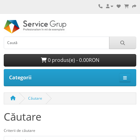
0 produs(e) - 0.00RON
Categorii
Căutare
Căutare
Criterii de căutare