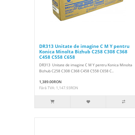
DR313 Unitate de imagine C M Y pentru
Konica Minolta Bizhub C258 C308 C368
C458 C558 C658
DR313 Unitate de imagine C M Y pentru Konica Minolta
Bizhub C258 C308 C368 C458 C558 C658 C..
1,389.00RON
Fără TVA: 1,147.93RON