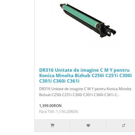
DR316 Unitate de imagine C M Y pentru
Konica Minolta Bizhub C250i C251i C300i
C301i C360i C361i
DR316 Unitate de imagine C M Y pentru Konica Minolta
Bizhub C250i C251i C300i C301i C360i C361i C..
1,399.00RON
Fără TVA: 1,156.20RON