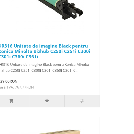
DR316 Unitate de imagine Black pentru
Konica Minolta Bizhub C250i C251i C300i
C301i C360i C361i
R316 Unitate de imagine Black pentru Konica Minolta
izhub C250i C251i C300i C301i C360i C361i C..
929.00RON
Fără TVA: 767.77RON