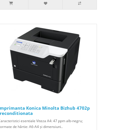
Imprimanta Konica Minolta Bizhub 4702p
-reconditionata
aracteristici esentiale Viteza A4: 47 ppm alb-negru;
ormate de hârtie: A6-A4 și dimensiuni..