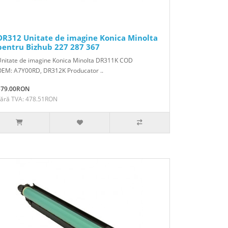
DR312 Unitate de imagine Konica Minolta
pentru Bizhub 227 287 367
Unitate de imagine Konica Minolta DR311K COD
OEM: A7Y00RD, DR312K Producator ..
579.00RON
Fără TVA: 478.51RON