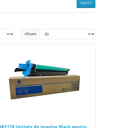
Search
Afișare
DR217K Unitate de imagine Black pentru