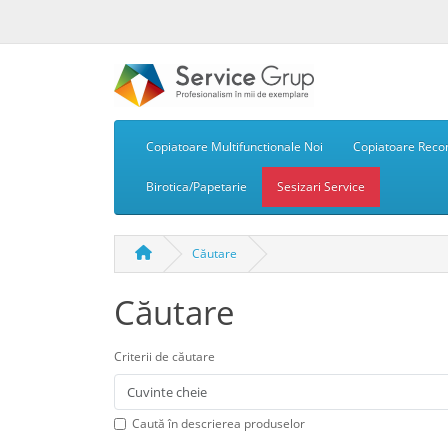
Copiatoare Multifunctionale Noi
Copiatoare Recon
Birotica/Papetarie
Sesizari Service
Căutare
Căutare
Criterii de căutare
Caută în descrierea produselor