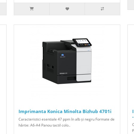
Imprimanta Konica Minolta Bizhub 4701i
Caracteristici esentiale 47 ppm în alb și negru Formate de
C
hârtie: A6-A4 Panou tactil colo..
F