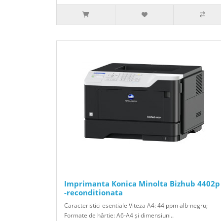
Imprimanta Konica Minolta Bizhub 4402p
-reconditionata
Caracteristici esentiale Viteza A4: 44 ppm alb-negru;
Formate de hârtie: A6-A4 și dimensiuni..