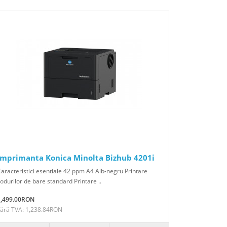
Imprimanta Konica Minolta Bizhub 4201i
aracteristici esentiale 42 ppm A4 Alb-negru Printare
odurilor de bare standard Printare ..
1,499.00RON
Fără TVA: 1,238.84RON