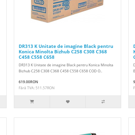
DR313 K Unitate de imagine Black pentru
Konica Minolta Bizhub C258 C308 C368
C458 C558 C658
DR313 K Unitate de imagine Black pentru Konica Minolta
D
Bizhub C258 C308 C368 C458 C558 C658 COD O..
B
619.00RON
Fără TVA: 511.57RON