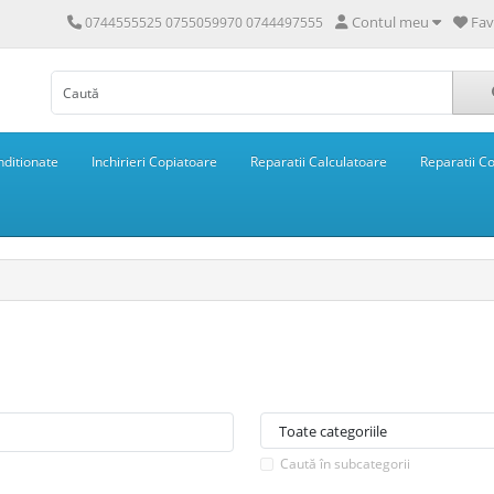
Contul meu
Fav
0744555525 0755059970 0744497555
ditionate
Inchirieri Copiatoare
Reparatii Calculatoare
Reparatii C
Caută în subcategorii