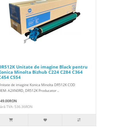
DR512K Unitate de imagine Black pentru
Konica Minolta Bizhub C224 C284 C364
C454 C554
Unitate de imagine Konica Minolta DR512K COD
OEM: A2XN0RD, DR512K Producator ..
649.00RON
Fără TVA: 536.36RON