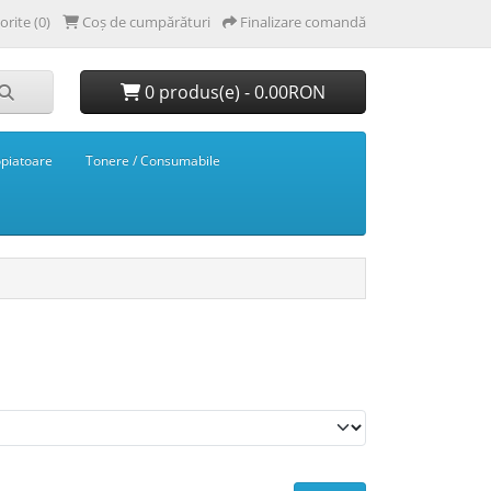
orite (0)
Coș de cumpărături
Finalizare comandă
0 produs(e) - 0.00RON
opiatoare
Tonere / Consumabile