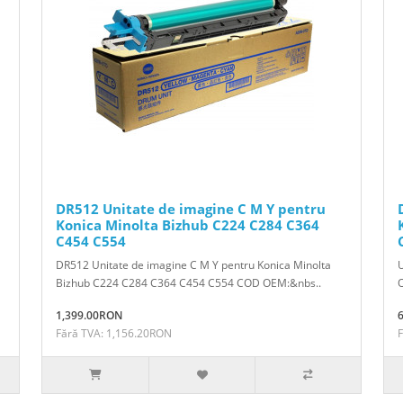
DR512 Unitate de imagine C M Y pentru
Konica Minolta Bizhub C224 C284 C364
C454 C554
DR512 Unitate de imagine C M Y pentru Konica Minolta
Bizhub C224 C284 C364 C454 C554 COD OEM:&nbs..
1,399.00RON
Fără TVA: 1,156.20RON