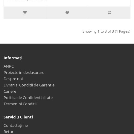
Showing 1 to 3 of 3 (1 Pages)
Informații
ANPC
Proiecte in desfasurare
Despre noi
Livrari si Conditii de Garantie
Cariere
Politica de Confidentialitate
Termeni si Conditii
Serviciu Clienți
Contactați-ne
Retur