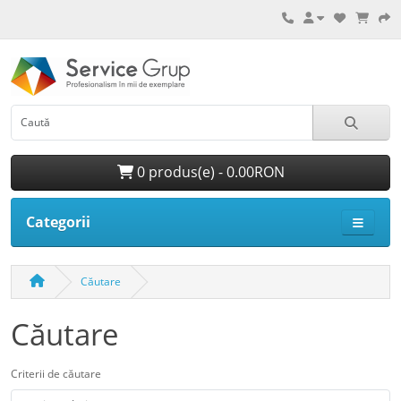
0 produs(e) - 0.00RON
Categorii
Căutare
Căutare
Criterii de căutare