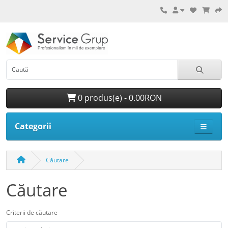
0 produs(e) - 0.00RON
Categorii
Căutare
Căutare
Criterii de căutare