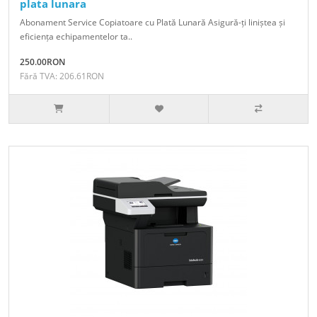
plata lunara
Abonament Service Copiatoare cu Plată Lunară Asigură-ți liniștea și
eficiența echipamentelor ta..
250.00RON
Fără TVA: 206.61RON