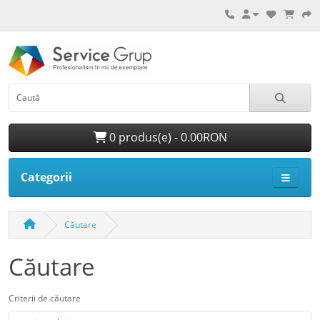
0 produs(e) - 0.00RON
Categorii
Căutare
Căutare
Criterii de căutare