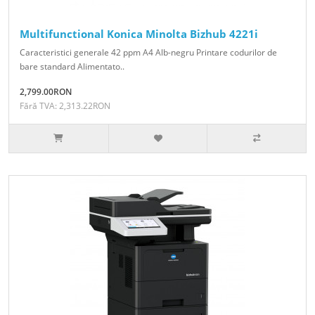
Multifunctional Konica Minolta Bizhub 4221i
Caracteristici generale 42 ppm A4 Alb-negru Printare codurilor de
bare standard Alimentato..
2,799.00RON
Fără TVA: 2,313.22RON