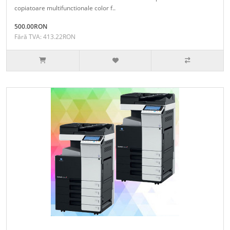
copiatoare multifunctionale color f..
500.00RON
Fără TVA: 413.22RON