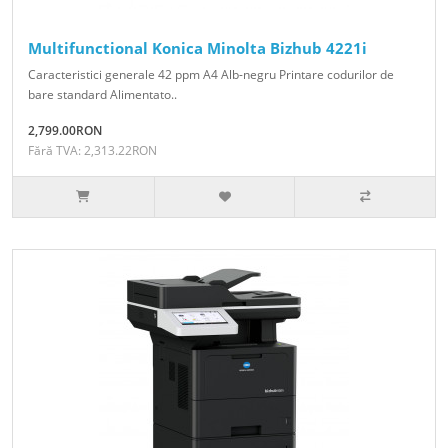
Multifunctional Konica Minolta Bizhub 4221i
Caracteristici generale 42 ppm A4 Alb-negru Printare codurilor de
bare standard Alimentato..
2,799.00RON
Fără TVA: 2,313.22RON