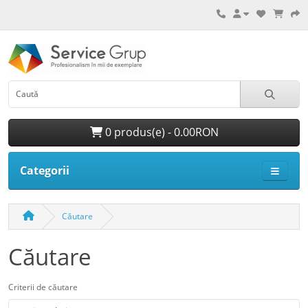
0 produs(e) - 0.00RON
Categorii
Căutare
Căutare
Criterii de căutare