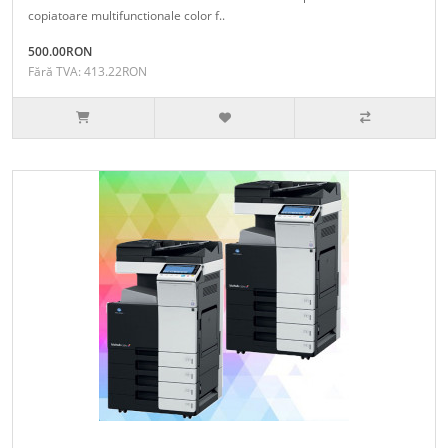
copiatoare multifunctionale color f..
500.00RON
Fără TVA: 413.22RON