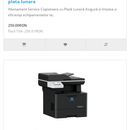
plata lunara
Abonament Service Copiatoare cu Plată Lunară Asigură-ți liniștea și
eficiența echipamentelor ta..
250.00RON
Fără TVA: 206.61RON