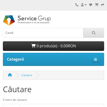
0 produs(e) - 0.00RON
Categorii
Căutare
Căutare
Criterii de căutare