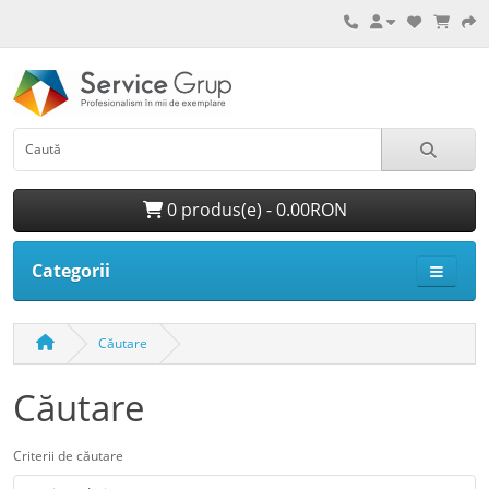
0 produs(e) - 0.00RON
Categorii
Căutare
Căutare
Criterii de căutare