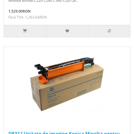
Minolta Bizhub C220 C280 C360 COD OE..
1,529.00RON
Fără TVA: 1,263.64RON
DR312 Unitate de imagine Konica Minolta pentru