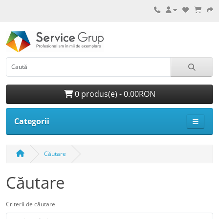
0 produs(e) - 0.00RON
Categorii
Căutare
Căutare
Criterii de căutare