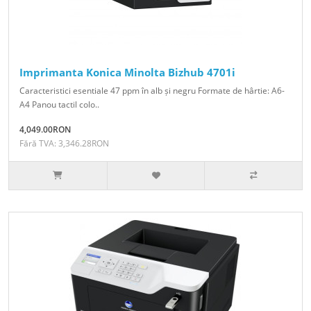
Imprimanta Konica Minolta Bizhub 4701i
Caracteristici esentiale 47 ppm în alb și negru Formate de hârtie: A6-
A4 Panou tactil colo..
4,049.00RON
Fără TVA: 3,346.28RON