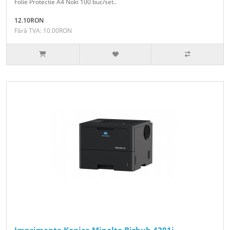
Folie Protectie A4 Noki 100 buc/set..
12.10RON
Fără TVA: 10.00RON