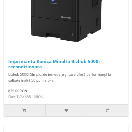
Imprimanta Konica Minolta Bizhub 5000i -
reconditionata
bizhub 5000i Simplu, de încredere şi care oferă performanţă la
calitate înaltă 50 ppm alb-n..
829.00RON
Fără TVA: 685.12RON