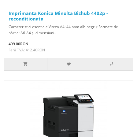
Imprimanta Konica Minolta Bizhub 4402p -
reconditionata
Caracteristici esentiale Viteza A4: 44 ppm alb-negru; Formate de
hârtie: A6-A4 și dimensiuni..
499.00RON
Fără TVA: 412.40RON