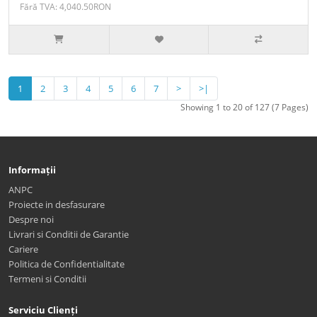
Fără TVA: 4,040.50RON
1
2
3
4
5
6
7
>
>|
Showing 1 to 20 of 127 (7 Pages)
Informații
ANPC
Proiecte in desfasurare
Despre noi
Livrari si Conditii de Garantie
Cariere
Politica de Confidentialitate
Termeni si Conditii
Serviciu Clienți