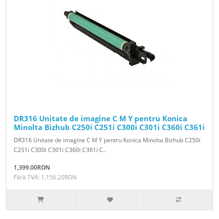
DR316 Unitate de imagine C M Y pentru Konica
Minolta Bizhub C250i C251i C300i C301i C360i C361i
DR316 Unitate de imagine C M Y pentru Konica Minolta Bizhub C250i
C251i C300i C301i C360i C361i C..
1,399.00RON
Fără TVA: 1,156.20RON