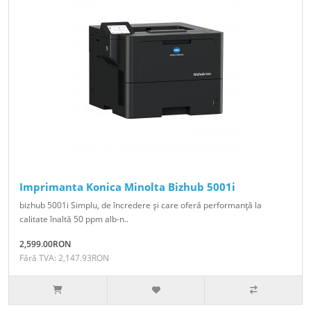
Imprimanta Konica Minolta Bizhub 5001i
bizhub 5001i Simplu, de încredere şi care oferă performanţă la
calitate înaltă 50 ppm alb-n..
2,599.00RON
Fără TVA: 2,147.93RON