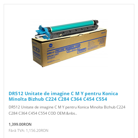
DR512 Unitate de imagine C M Y pentru Konica
Minolta Bizhub C224 C284 C364 C454 C554
DR512 Unitate de imagine C M Y pentru Konica Minolta Bizhub C224
C284 C364 C454 C554 COD OEM:&nbs..
1,399.00RON
Fără TVA: 1,156.20RON