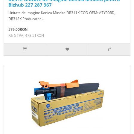
Bizhub 227 287 367
Unitate de imagine Konica Minolta DR311K COD OEM: A7Y00RD,
DR312K Producator ..
579.00RON
Fără TVA: 478.51RON