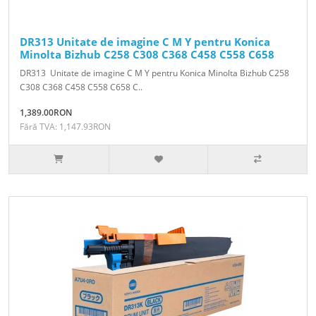
DR313 Unitate de imagine C M Y pentru Konica
Minolta Bizhub C258 C308 C368 C458 C558 C658
DR313 Unitate de imagine C M Y pentru Konica Minolta Bizhub C258
C308 C368 C458 C558 C658 C..
1,389.00RON
Fără TVA: 1,147.93RON