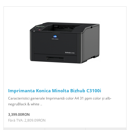
Imprimanta Konica Minolta Bizhub C3100i
Caracteristici generale Imprimantă color A4 31 ppm color și alb-
negruBlack & white ..
3,399.00RON
Fără TVA: 2,809.09RON