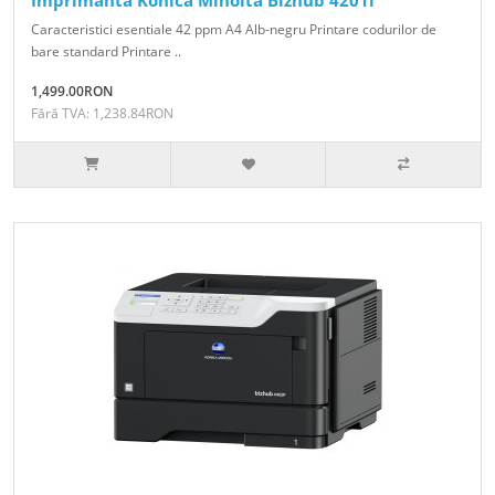
Imprimanta Konica Minolta Bizhub 4201i
Caracteristici esentiale 42 ppm A4 Alb-negru Printare codurilor de
bare standard Printare ..
1,499.00RON
Fără TVA: 1,238.84RON