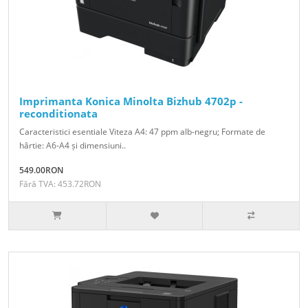
Imprimanta Konica Minolta Bizhub 4702p -
reconditionata
Caracteristici esentiale Viteza A4: 47 ppm alb-negru; Formate de
hârtie: A6-A4 și dimensiuni..
549.00RON
Fără TVA: 453.72RON