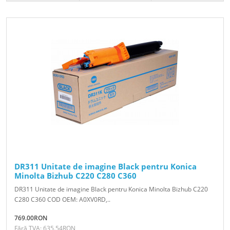
DR311 Unitate de imagine Black pentru Konica
Minolta Bizhub C220 C280 C360
DR311 Unitate de imagine Black pentru Konica Minolta Bizhub C220
C280 C360 COD OEM: A0XV0RD,..
769.00RON
Fără TVA: 635.54RON