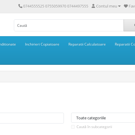
Contul meu
Fav
0744555525 0755059970 0744497555
ditionate
Inchirieri Copiatoare
Reparatii Calculatoare
Reparatii C
Caută în subcategorii