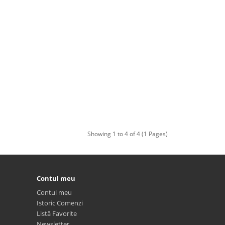
Showing 1 to 4 of 4 (1 Pages)
Contul meu
Contul meu
Istoric Comenzi
Listă Favorite
Newsletter