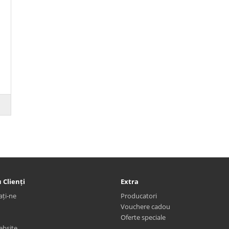
 Clienți
Extra
ați-ne
Producatori
Vouchere cadou
Oferte speciale
ebsite