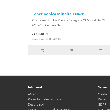
Toner Konica Minolta TN628
Producator Konica Minolta Categorie OEM Cod TN628 /
AC79050 Culoare Neg..
243.02RON
Fără TVA: 200.84RON
Informații
Serviciu
ANPC
Contact
Proiecte in desfasurare
Retur
Despre noi
GDPR
Livrari si Conditii de Garantie
Hartă w