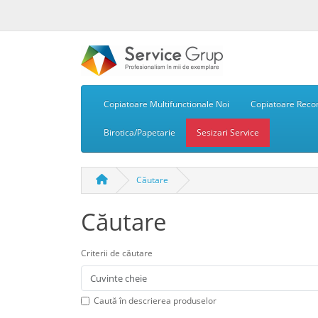
Copiatoare Multifunctionale Noi
Copiatoare Recon
Birotica/Papetarie
Sesizari Service
Căutare
Căutare
Criterii de căutare
Caută în descrierea produselor