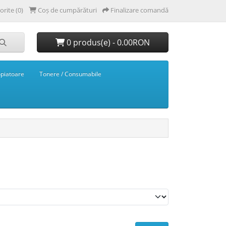
orite (0)
Coș de cumpărături
Finalizare comandă
0 produs(e) - 0.00RON
opiatoare
Tonere / Consumabile