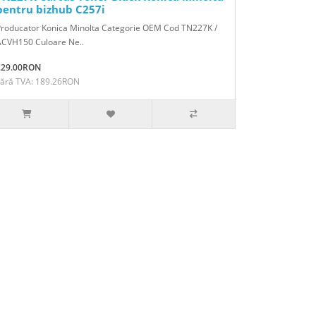
pentru bizhub C257i
Producator Konica Minolta Categorie OEM Cod TN227K /
ACVH150 Culoare Ne..
229.00RON
Fără TVA: 189.26RON