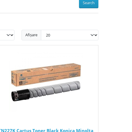
Search
Afișare
TN227K Cartus Toner Black Konica Minolta