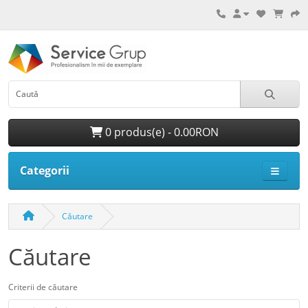
0 produs(e) - 0.00RON
Categorii
Căutare
Căutare
Criterii de căutare