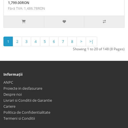
1,799.00RON
Fără TVA: 1,486.78RON
1
2
3
4
5
6
7
8
>
>|
Showing 1 to 20 of 148 (8 Pages)
Informații
ANPC
Proiecte in desfasurare
Despre noi
Livrari si Conditii de Garantie
Cariere
Politica de Confidentialitate
Termeni si Conditii