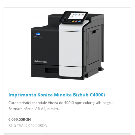
Imprimanta Konica Minolta Bizhub C4000i
Caracteristici esentiale Viteza de 40/40 ppm color şi alb-negru
Formate hârtie: A6-A4, dimen..
6,099.00RON
Fără TVA: 5,040.50RON