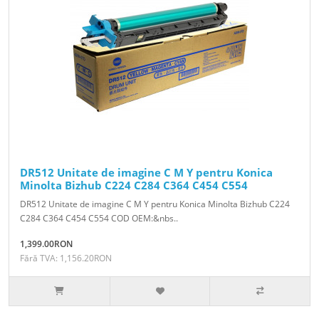
DR512 Unitate de imagine C M Y pentru Konica
Minolta Bizhub C224 C284 C364 C454 C554
DR512 Unitate de imagine C M Y pentru Konica Minolta Bizhub C224
C284 C364 C454 C554 COD OEM:&nbs..
1,399.00RON
Fără TVA: 1,156.20RON