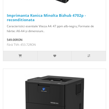
Imprimanta Konica Minolta Bizhub 4702p -
reconditionata
Caracteristici esentiale Viteza A4: 47 ppm alb-negru; Formate de
hârtie: A6-A4 și dimensiuni..
549.00RON
Fără TVA: 453.72RON