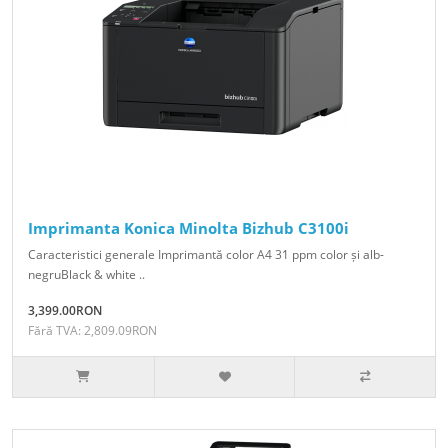
Imprimanta Konica Minolta Bizhub C3100i
Caracteristici generale Imprimantă color A4 31 ppm color și alb-
negruBlack & white ..
3,399.00RON
Fără TVA: 2,809.09RON