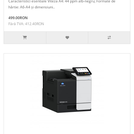
Caracteristici esentiale Viteza A4: 44 ppm alb-negru; Formate de
hârtie: A6-A4 și dimensiuni..
499.00RON
Fără TVA: 412.40RON