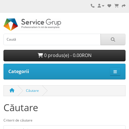
0 produs(e) - 0.00RON
Categorii
Căutare
Căutare
Criterii de căutare