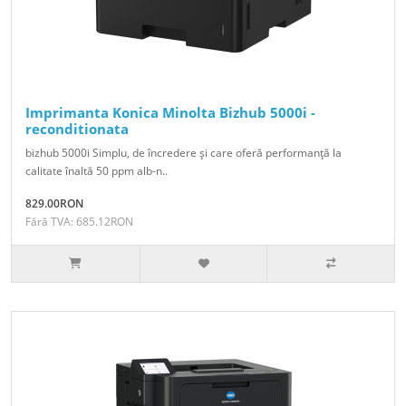
Imprimanta Konica Minolta Bizhub 5000i -
reconditionata
bizhub 5000i Simplu, de încredere şi care oferă performanţă la
calitate înaltă 50 ppm alb-n..
829.00RON
Fără TVA: 685.12RON