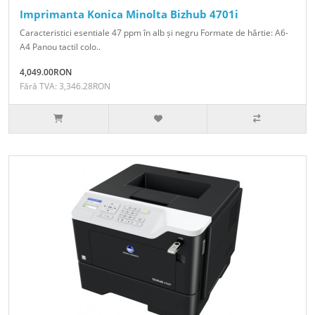
Imprimanta Konica Minolta Bizhub 4701i
Caracteristici esentiale 47 ppm în alb și negru Formate de hârtie: A6-
A4 Panou tactil colo..
4,049.00RON
Fără TVA: 3,346.28RON