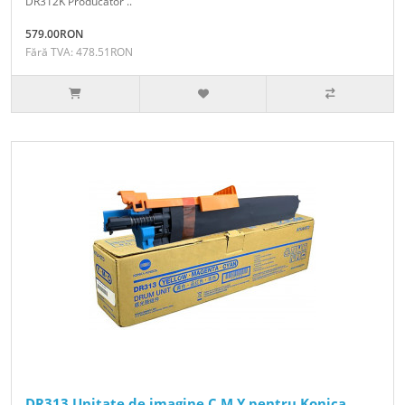
DR312K Producator ..
579.00RON
Fără TVA: 478.51RON
DR313 Unitate de imagine C M Y pentru Konica