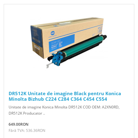
DR512K Unitate de imagine Black pentru Konica
Minolta Bizhub C224 C284 C364 C454 C554
Unitate de imagine Konica Minolta DR512K COD OEM: A2XN0RD,
DR512K Producator ..
649.00RON
Fără TVA: 536.36RON