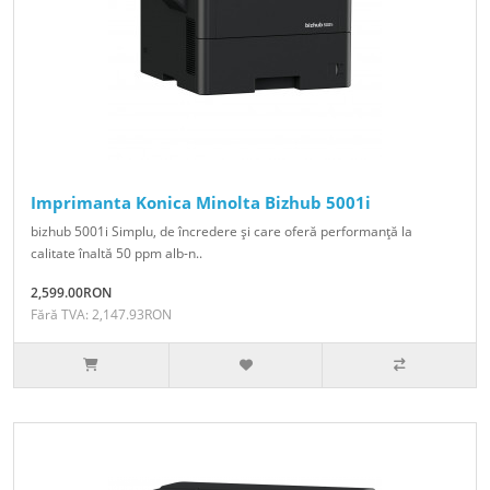
Imprimanta Konica Minolta Bizhub 5001i
bizhub 5001i Simplu, de încredere şi care oferă performanţă la
calitate înaltă 50 ppm alb-n..
2,599.00RON
Fără TVA: 2,147.93RON