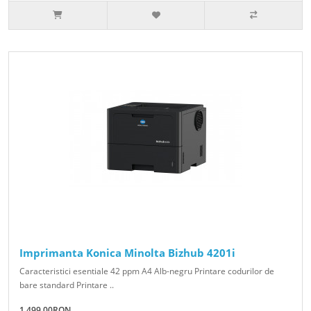
Imprimanta Konica Minolta Bizhub 4201i
Caracteristici esentiale 42 ppm A4 Alb-negru Printare codurilor de
bare standard Printare ..
1,499.00RON