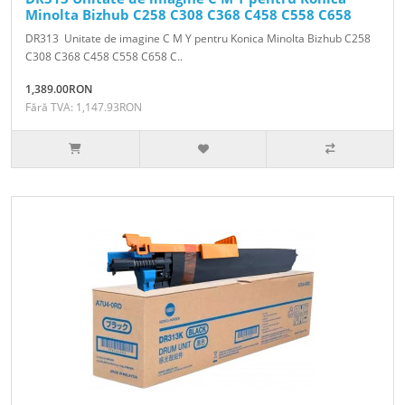
Minolta Bizhub C258 C308 C368 C458 C558 C658
DR313 Unitate de imagine C M Y pentru Konica Minolta Bizhub C258
C308 C368 C458 C558 C658 C..
1,389.00RON
Fără TVA: 1,147.93RON