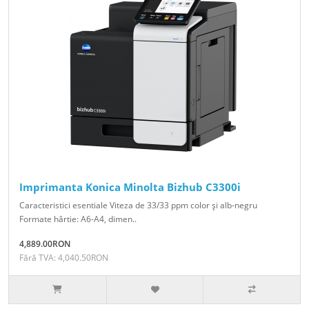
Imprimanta Konica Minolta Bizhub C3300i
Caracteristici esentiale Viteza de 33/33 ppm color şi alb-negru
Formate hârtie: A6-A4, dimen..
4,889.00RON
Fără TVA: 4,040.50RON