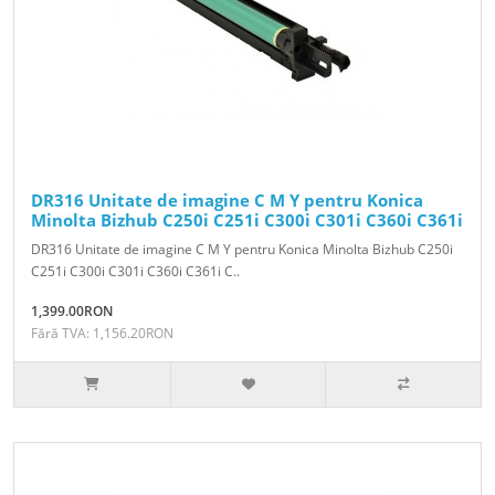
DR316 Unitate de imagine C M Y pentru Konica
Minolta Bizhub C250i C251i C300i C301i C360i C361i
DR316 Unitate de imagine C M Y pentru Konica Minolta Bizhub C250i
C251i C300i C301i C360i C361i C..
1,399.00RON
Fără TVA: 1,156.20RON