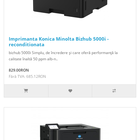
Imprimanta Konica Minolta Bizhub 5000i -
reconditionata
bizhub 5000i Simplu, de încredere şi care oferă performanţă la
calitate înaltă 50 ppm alb-n..
829.00RON
Fără TVA: 685.12RON