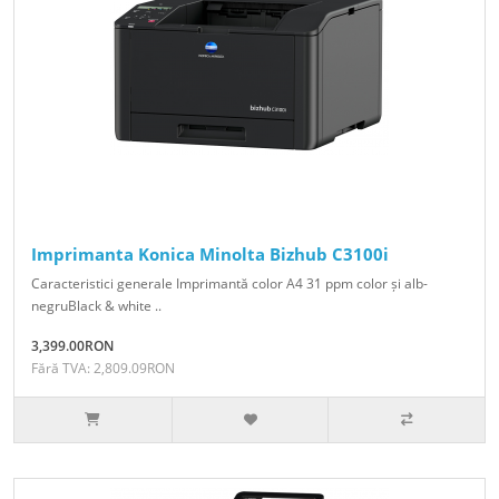
Imprimanta Konica Minolta Bizhub C3100i
Caracteristici generale Imprimantă color A4 31 ppm color și alb-
negruBlack & white ..
3,399.00RON
Fără TVA: 2,809.09RON