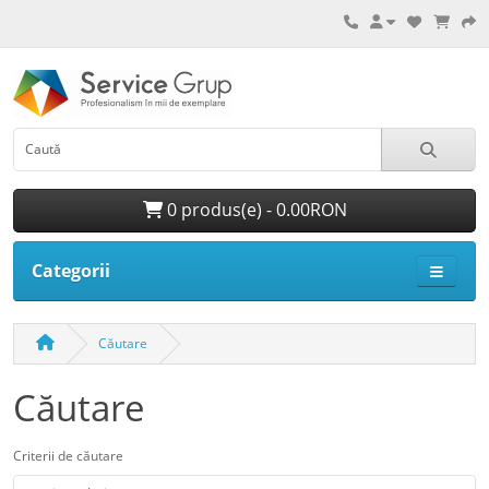
0 produs(e) - 0.00RON
Categorii
Căutare
Căutare
Criterii de căutare